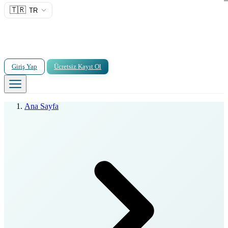
🇹🇷
TR
Giriş Yap
Ücretsiz Kayıt Ol
Ana Sayfa