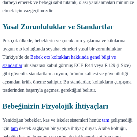
darbeyi emerek ve bebeği sabit tutarak, olası yaralanmaları minimize
etmek için vazgeçilmezdir.
Yasal Zorunluluklar ve Standartlar
Pek çok ülkede, bebeklerin ve çocukların yaşlarına ve kilolarına
uygun oto koltuğunda seyahat etmeleri yasal bir zorunluluktur.
Türkiye'de de
Bebek oto koltukları hakkında genel bilgi ve
standartlar
uluslararası kabul görmüş ECE R44 veya R129 (i-Size)
gibi güvenlik standartlarına uyum, ürünün kalitesi ve güvenilirliği
açısından kritik öneme sahiptir. Bu standartlar, koltukların çarpışma
testlerinden başarıyla geçmesi gerektiğini belirtir.
Bebeğinizin Fizyolojik İhtiyaçları
Yenidoğan bebekler, kas ve iskelet sistemleri henüz
tam
gelişmediği
için
tam
destek sağlayan bir yapıya ihtiyaç duyar. Araba koltuğu,
bebeğin başını, boynunu ve sırtını destekleyerek ani fren veya