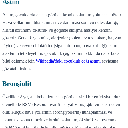
Astım
Astım, çocuklarda en sık görülen kronik solunum yolu hastalığıdır.
Hava yollarının iltihaplanması ve daralması sonucu nefes darlığı,
hırıltılı solunum, öksürük ve göğüste sıkışma hissiyle kendini
gösterir. Genetik yatkınlık, alerjenler (polen, ev tozu akarı, hayvan
tüyleri) ve çevresel faktörler (sigara dumanı, hava kirliliği) astım
ataklarını tetikleyebilir. Çocukluk çağı astımı hakkında daha fazla
bilgi edinmek için
Wikipedia'daki çocukluk çağı astımı
sayfasına
göz atabilirsiniz.
Bronşiolit
Özellikle 2 yaş altı bebeklerde sık görülen viral bir enfeksiyondur.
Genellikle RSV (Respiratuvar Sinsityal Virüs) gibi virüsler neden
olur. Küçük hava yollarının (bronşiyollerin) iltihaplanması ve
tıkanması sonucu hızlı ve hırıltılı solunum, öksürük ve beslenme
güçlüğü gibi belirtilerle kendini gösterir. Kış aylarında salgınlar