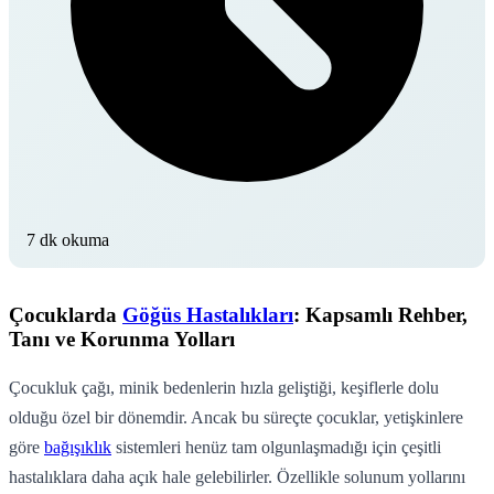
7 dk okuma
Çocuklarda
Göğüs Hastalıkları
: Kapsamlı Rehber,
Tanı ve Korunma Yolları
Çocukluk çağı, minik bedenlerin hızla geliştiği, keşiflerle dolu
olduğu özel bir dönemdir. Ancak bu süreçte çocuklar, yetişkinlere
göre
bağışıklık
sistemleri henüz tam olgunlaşmadığı için çeşitli
hastalıklara daha açık hale gelebilirler. Özellikle solunum yollarını