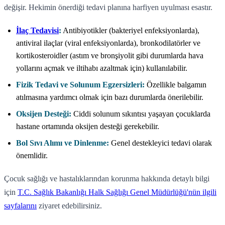
değişir. Hekimin önerdiği tedavi planına harfiyen uyulması esastır.
İlaç Tedavisi
:
Antibiyotikler (bakteriyel enfeksiyonlarda),
antiviral ilaçlar (viral enfeksiyonlarda), bronkodilatörler ve
kortikosteroidler (astım ve bronşiyolit gibi durumlarda hava
yollarını açmak ve iltihabı azaltmak için) kullanılabilir.
Fizik Tedavi ve Solunum Egzersizleri:
Özellikle balgamın
atılmasına yardımcı olmak için bazı durumlarda önerilebilir.
Oksijen Desteği:
Ciddi solunum sıkıntısı yaşayan çocuklarda
hastane ortamında oksijen desteği gerekebilir.
Bol Sıvı Alımı ve Dinlenme:
Genel destekleyici tedavi olarak
önemlidir.
Çocuk sağlığı ve hastalıklarından korunma hakkında detaylı bilgi
için
T.C. Sağlık Bakanlığı Halk Sağlığı Genel Müdürlüğü'nün ilgili
sayfalarını
ziyaret edebilirsiniz.