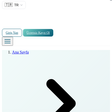
🇹🇷
TR
Giriş Yap
Ücretsiz Kayıt Ol
Ana Sayfa