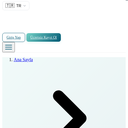
🇹🇷
TR
Giriş Yap
Ücretsiz Kayıt Ol
Ana Sayfa