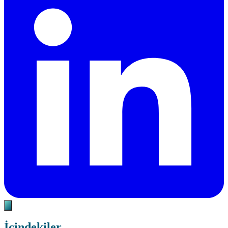
İçindekiler