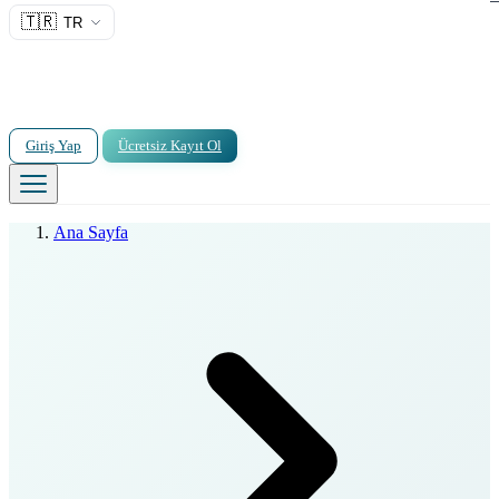
🇹🇷
TR
Giriş Yap
Ücretsiz Kayıt Ol
Ana Sayfa