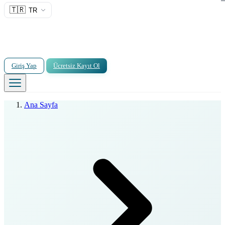
🇹🇷
TR
Giriş Yap
Ücretsiz Kayıt Ol
Ana Sayfa