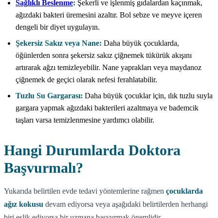
Sağlıklı Beslenme
:
Şekerli ve işlenmiş gıdalardan kaçınmak,
ağızdaki bakteri üremesini azaltır. Bol sebze ve meyve içeren
dengeli bir diyet uygulayın.
Şekersiz Sakız veya Nane:
Daha büyük çocuklarda,
öğünlerden sonra şekersiz sakız çiğnemek tükürük akışını
artırarak ağzı temizleyebilir. Nane yaprakları veya maydanoz
çiğnemek de geçici olarak nefesi ferahlatabilir.
Tuzlu Su Gargarası:
Daha büyük çocuklar için, ılık tuzlu suyla
gargara yapmak ağızdaki bakterileri azaltmaya ve bademcik
taşları varsa temizlenmesine yardımcı olabilir.
Hangi Durumlarda Doktora
Başvurmalı?
Yukarıda belirtilen evde tedavi yöntemlerine rağmen
çocuklarda
ağız kokusu
devam ediyorsa veya aşağıdaki belirtilerden herhangi
biri eşlik ediyorsa bir uzmana başvurmak önemlidir.