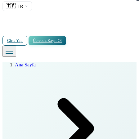
🇹🇷
TR
Giriş Yap
Ücretsiz Kayıt Ol
Ana Sayfa