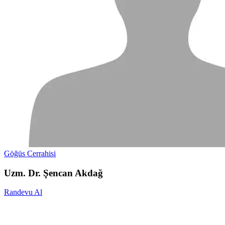
Göğüs Cerrahisi
Uzm. Dr. Şencan Akdağ
Randevu Al