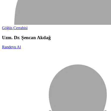
Göğüs Cerrahisi
Uzm. Dr. Şencan Akdağ
Randevu Al