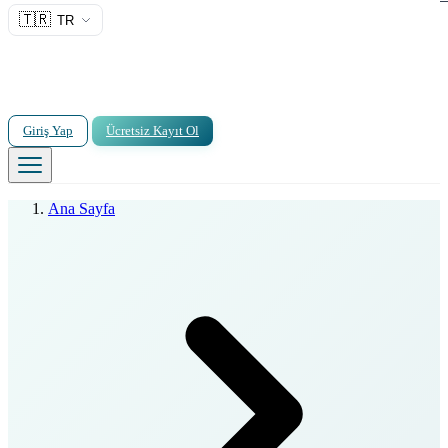
🇹🇷
TR
Giriş Yap
Ücretsiz Kayıt Ol
Ana Sayfa