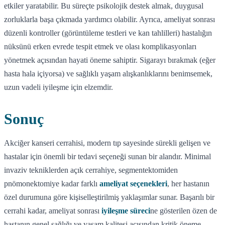
etkiler yaratabilir. Bu süreçte psikolojik destek almak, duygusal
zorluklarla başa çıkmada yardımcı olabilir. Ayrıca, ameliyat sonrası
düzenli kontroller (görüntüleme testleri ve kan tahlilleri) hastalığın
nüksünü erken evrede tespit etmek ve olası komplikasyonları
yönetmek açısından hayati öneme sahiptir. Sigarayı bırakmak (eğer
hasta hala içiyorsa) ve sağlıklı yaşam alışkanlıklarını benimsemek,
uzun vadeli iyileşme için elzemdir.
Sonuç
Akciğer kanseri cerrahisi, modern tıp sayesinde sürekli gelişen ve
hastalar için önemli bir tedavi seçeneği sunan bir alandır. Minimal
invaziv tekniklerden açık cerrahiye, segmentektomiden
pnömonektomiye kadar farklı
ameliyat seçenekleri
, her hastanın
özel durumuna göre kişiselleştirilmiş yaklaşımlar sunar. Başarılı bir
cerrahi kadar, ameliyat sonrası
iyileşme süreci
ne gösterilen özen de
hastanın genel sağlığı ve yaşam kalitesi açısından kritik öneme