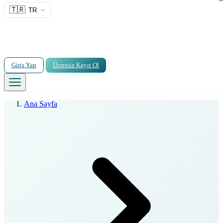
🇹🇷
TR
Giriş Yap
Ücretsiz Kayıt Ol
Ana Sayfa