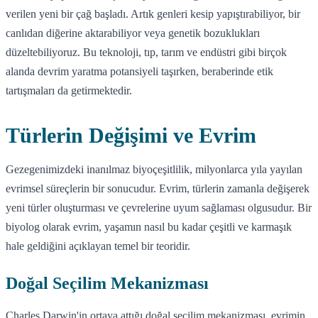
verilen yeni bir çağ başladı. Artık genleri kesip yapıştırabiliyor, bir
canlıdan diğerine aktarabiliyor veya genetik bozuklukları
düzeltebiliyoruz. Bu teknoloji, tıp, tarım ve endüstri gibi birçok
alanda devrim yaratma potansiyeli taşırken, beraberinde etik
tartışmaları da getirmektedir.
Türlerin Değişimi ve Evrim
Gezegenimizdeki inanılmaz biyoçeşitlilik, milyonlarca yıla yayılan
evrimsel süreçlerin bir sonucudur. Evrim, türlerin zamanla değişerek
yeni türler oluşturması ve çevrelerine uyum sağlaması olgusudur. Bir
biyolog olarak evrim, yaşamın nasıl bu kadar çeşitli ve karmaşık
hale geldiğini açıklayan temel bir teoridir.
Doğal Seçilim Mekanizması
Charles Darwin'in ortaya attığı doğal seçilim mekanizması, evrimin