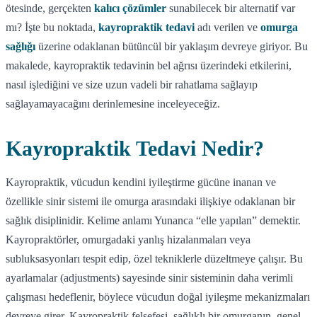
ötesinde, gerçekten
kalıcı çözümler
sunabilecek bir alternatif var
mı? İşte bu noktada,
kayropraktik tedavi
adı verilen ve
omurga
sağlığı
üzerine odaklanan bütüncül bir yaklaşım devreye giriyor. Bu
makalede, kayropraktik tedavinin bel ağrısı üzerindeki etkilerini,
nasıl işlediğini ve size uzun vadeli bir rahatlama sağlayıp
sağlayamayacağını derinlemesine inceleyeceğiz.
Kayropraktik Tedavi Nedir?
Kayropraktik, vücudun kendini iyileştirme gücüne inanan ve
özellikle sinir sistemi ile omurga arasındaki ilişkiye odaklanan bir
sağlık disiplinidir. Kelime anlamı Yunanca “elle yapılan” demektir.
Kayropraktörler, omurgadaki yanlış hizalanmaları veya
subluksasyonları tespit edip, özel tekniklerle düzeltmeye çalışır. Bu
ayarlamalar (adjustments) sayesinde sinir sisteminin daha verimli
çalışması hedeflenir, böylece vücudun doğal iyileşme mekanizmaları
devreye girer. Kayropraktik felsefesi, sağlıklı bir omurganın, genel