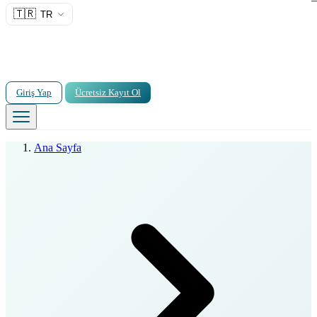
🇹🇷
TR
Giriş Yap
Ücretsiz Kayıt Ol
Ana Sayfa