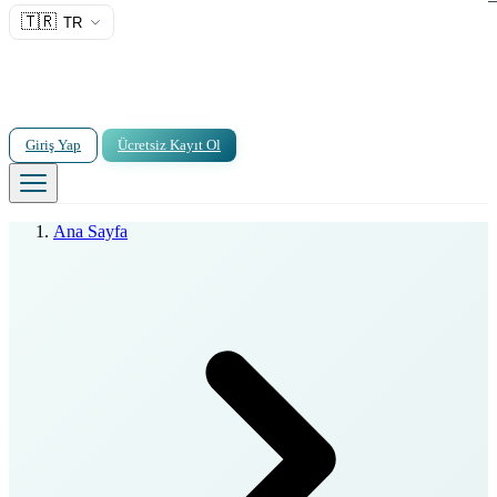
🇹🇷
TR
Giriş Yap
Ücretsiz Kayıt Ol
Ana Sayfa