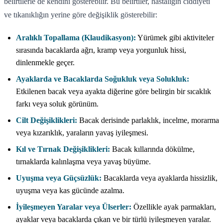
belirtilerle de kendini gösterebilir. Bu belirtiler, hastalığın ciddiyeti
ve tıkanıklığın yerine göre değişiklik gösterebilir:
Aralıklı Topallama (Klaudikasyon):
Yürümek gibi aktiviteler
sırasında bacaklarda ağrı, kramp veya yorgunluk hissi,
dinlenmekle geçer.
Ayaklarda ve Bacaklarda Soğukluk veya Solukluk:
Etkilenen bacak veya ayakta diğerine göre belirgin bir sıcaklık
farkı veya soluk görünüm.
Cilt Değişiklikleri:
Bacak derisinde parlaklık, incelme, morarma
veya kızarıklık, yaraların yavaş iyileşmesi.
Kıl ve Tırnak Değişiklikleri:
Bacak kıllarında dökülme,
tırnaklarda kalınlaşma veya yavaş büyüme.
Uyuşma veya Güçsüzlük:
Bacaklarda veya ayaklarda hissizlik,
uyuşma veya kas gücünde azalma.
İyileşmeyen Yaralar veya Ülserler:
Özellikle ayak parmakları,
ayaklar veya bacaklarda çıkan ve bir türlü iyileşmeyen yaralar.