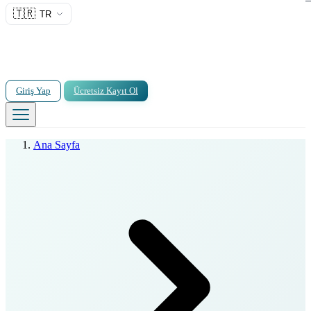
🇹🇷
TR
Giriş Yap
Ücretsiz Kayıt Ol
Ana Sayfa