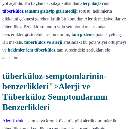
yol açabilir. Bu bağlamda, sıkça kullanılan
alerji ilaçları
nın
tüberküloz
tanısını gizleyip gizlemediği
sorusu, hekimlerin
dikkatini çekmesi gereken kritik bir konudur. Alerjik reaksiyonlar ve
tüberküloz, özellikle solunum yolu semptomları açısından
benzerlikler gösterebilir ve bu durum,
tanı gizleme
potansiyeli taşır.
Bu makale,
tüberküloz ve alerji
arasındaki bu potansiyel örtüşmeyi
ve
hekimler için tüberküloz
tanı sürecindeki zorlukları ele
alacaktır.
tüberküloz-semptomlarinin-
benzerlikleri">Alerji ve
Tüberküloz Semptomlarının
Benzerlikleri
Alerjik rinit
, astım veya kronik öksürük gibi alerjik durumlar ile
tüberkülozun erken dönem semptomları arasında belirgin