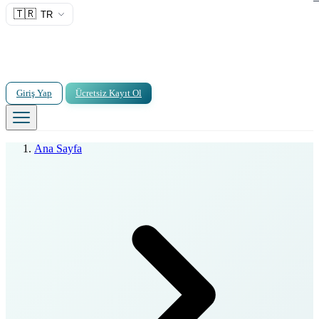
🇹🇷
TR
Giriş Yap
Ücretsiz Kayıt Ol
Ana Sayfa