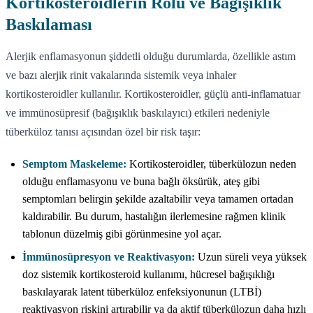
Kortikosteroidlerin Rolü ve Bağışıklık
Baskılaması
Alerjik enflamasyonun şiddetli olduğu durumlarda, özellikle astım
ve bazı alerjik rinit vakalarında sistemik veya inhaler
kortikosteroidler kullanılır. Kortikosteroidler, güçlü anti-inflamatuar
ve immünosüpresif (bağışıklık baskılayıcı) etkileri nedeniyle
tüberküloz tanısı açısından özel bir risk taşır:
Semptom Maskeleme:
Kortikosteroidler, tüberkülozun neden
olduğu enflamasyonu ve buna bağlı öksürük, ateş gibi
semptomları belirgin şekilde azaltabilir veya tamamen ortadan
kaldırabilir. Bu durum, hastalığın ilerlemesine rağmen klinik
tablonun düzelmiş gibi görünmesine yol açar.
İmmünosüpresyon ve Reaktivasyon:
Uzun süreli veya yüksek
doz sistemik kortikosteroid kullanımı, hücresel bağışıklığı
baskılayarak latent tüberküloz enfeksiyonunun (LTBİ)
reaktivasyon riskini artırabilir ya da aktif tüberkülozun daha hızlı