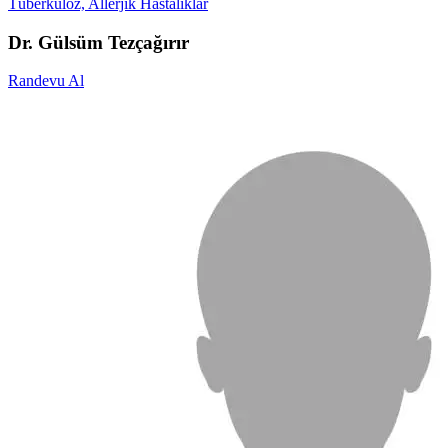
Tüberküloz, Allerjik Hastalıklar
Dr. Gülsüm Tezçağırır
Randevu Al