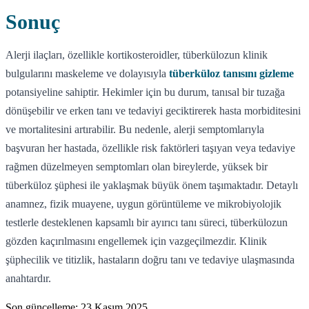
Sonuç
Alerji ilaçları, özellikle kortikosteroidler, tüberkülozun klinik
bulgularını maskeleme ve dolayısıyla
tüberküloz tanısını gizleme
potansiyeline sahiptir. Hekimler için bu durum, tanısal bir tuzağa
dönüşebilir ve erken tanı ve tedaviyi geciktirerek hasta morbiditesini
ve mortalitesini artırabilir. Bu nedenle, alerji semptomlarıyla
başvuran her hastada, özellikle risk faktörleri taşıyan veya tedaviye
rağmen düzelmeyen semptomları olan bireylerde, yüksek bir
tüberküloz şüphesi ile yaklaşmak büyük önem taşımaktadır. Detaylı
anamnez, fizik muayene, uygun görüntüleme ve mikrobiyolojik
testlerle desteklenen kapsamlı bir ayırıcı tanı süreci, tüberkülozun
gözden kaçırılmasını engellemek için vazgeçilmezdir. Klinik
şüphecilik ve titizlik, hastaların doğru tanı ve tedaviye ulaşmasında
anahtardır.
Son güncelleme:
23 Kasım 2025