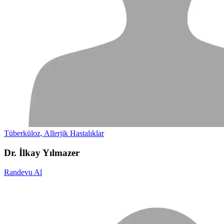
Tüberküloz, Allerjik Hastalıklar
Dr. İlkay Yılmazer
Randevu Al