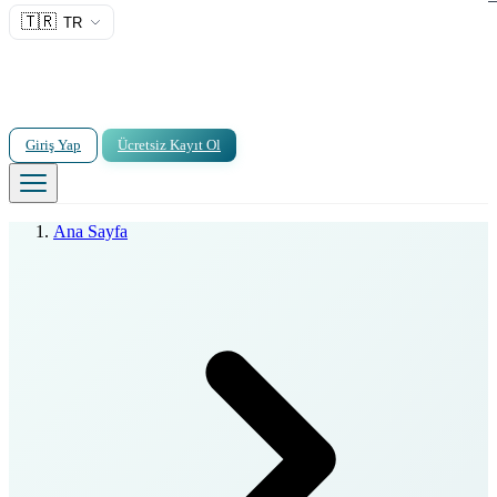
🇹🇷
TR
Giriş Yap
Ücretsiz Kayıt Ol
Ana Sayfa