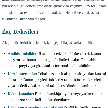
yüksek olduğu dönemlerde dışarı çıkmaktan kaçınmalı, ev tozu akarı
alerjisi olanlar evlerini düzenli olarak temizlemeli ve yatak odası
tekstillerini sıkça yıkamalıdır.
İlaç Tedavileri
Alerji belirtilerini hafifletmek için çeşitli ilaçlar kullanılabilir:
Antihistaminikler:
Histaminin etkilerini bloke ederek kaşıntı,
hapşırma ve burun akıntısı gibi belirtileri azaltır. Oral tablet,
burun spreyi veya göz damlası formunda bulunabilirler.
Kortikosteroidler:
İltihabı azaltarak alerjik reaksiyonları kontrol
altına alır. Burun spreyleri, inhalerler (astım için), cilt kremleri
veya şiddetli vakalarda oral tabletler şeklinde kullanılabilir.
Dekonjestanlar:
Burun tıkanıklığını gidermeye yardımcı olur
ancak uzun süreli kullanımları önerilmez.
Lökotrien reseptör antagonistleri:
Özellikle alerjik astım ve