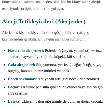
kimyasalların salınmasına neden olur. İşte bu kimyasallar, alerjik
reaksiyonların tipik belirtilerine yol açar.
Alerji Tetikleyicileri (Alerjenler)
Alerjenler, kişiden kişiye farklılık gösterebilir ve çok çeşitli
kaynaklardan gelebilir. En yaygın alerjenler şunlardır:
Hava yolu alerjenleri:
Polenler (ağaç, ot, yabani ot), ev tozu
akarları, hayvan tüyleri (kedi, köpek), küf sporları.
Gıda alerjenleri:
Süt, yumurta, yer fıstığı, ağaç fıstığı, soya,
buğday, kabuklu deniz ürünleri ve balık.
Böcek sokmaları:
Arı, yaban arısı gibi böceklerin zehirleri.
İlaçlar:
Özellikle penisilin gibi antibiyotikler veya aspirin gibi
ağrı kesiciler.
Lateks:
Eldiven, balon gibi ürünlerde bulunan doğal kauçuk.