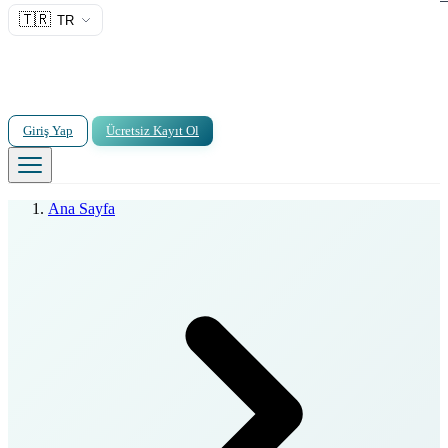
🇹🇷
TR
Giriş Yap
Ücretsiz Kayıt Ol
Ana Sayfa