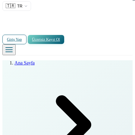
🇹🇷
TR
Giriş Yap
Ücretsiz Kayıt Ol
Ana Sayfa