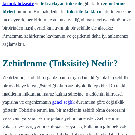
kronik toksisite
ve
tekrarlayan toksisite
gibi farklı
zehirlenme
türleri
bulunur. Bu makalede, bu
toksisite farkları
nı derinlemesine
inceleyerek, her birinin ne anlama geldiğini, nasıl ortaya çıktığını ve
birbirinden nasıl ayrıldığını ayrıntılı bir şekilde ele alacağız.
Amacımız, zehirlenme kavramını ve çeşitlerini daha iyi anlamanızı
sağlamaktır.
Zehirlenme (Toksisite) Nedir?
Zehirlenme, canlı bir organizmanın dışarıdan aldığı toksik (zehirli)
bir maddeye karşı gösterdiği olumsuz biyolojik tepkidir. Bu tepki,
maddenin miktarına, maruz kalma süresine, maddenin kimyasal
yapısına ve organizmanın
genel sağlık
durumuna göre değişiklik
gösterir. Toksisite terimi ise, bir maddenin zehirli olma derecesini
veya canlıya zarar verme potansiyelini ifade eder. Zehirlenme
vakaları evde, iş yerinde, doğada veya ilaç kullanımı gibi pek çok
farklı senaryoda karşımıza çıkabilir. Toksisite hakkında daha fazla