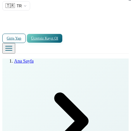
🇹🇷
TR
Giriş Yap
Ücretsiz Kayıt Ol
Ana Sayfa