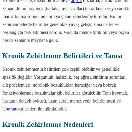
Kronik toksisite, toksik bir maddeye
düşük
dozlarda, ancak uzun bir
zaman dilimi boyunca (haftalar, aylar, yıllar) tekrarlayan veya sürekli
maruz kalma sonucunda ortaya çıkan zehirlenme türüdür. Bu tür
zehirlenmelerde belirtiler genellikle yavaş gelişir, sinsi ilerler ve
başlangıçta fark edilmesi zordur. Vücutta madde birikimi veya organ
hasarı zamanla meydana gelir.
Kronik Zehirlenme Belirtileri ve Tanısı
Kronik zehirlenmenin belirtileri çok çeşitli olabilir ve genellikle
spesifik değildir. Yorgunluk, halsizlik, baş ağrısı, sindirim sorunları,
cilt problemleri, nörolojik bozukluklar, karaciğer veya böbrek
fonksiyonlarında bozulmalar gibi belirtiler görülebilir. Tanı koymak,
hastanın detaylı öyküsü, uzun süreli maruziyetin belirlenmesi ve
laboratuvar
testleri ile mümkündür.
Kronik Zehirlenme Nedenleri