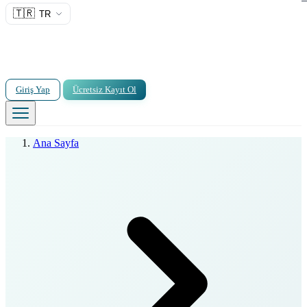
🇹🇷
TR
Giriş Yap
Ücretsiz Kayıt Ol
Ana Sayfa