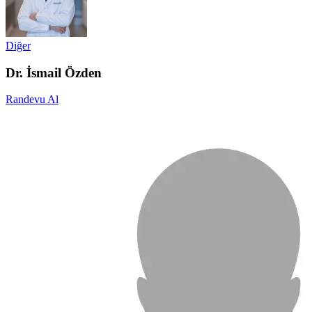
Diğer
Dr. İsmail Özden
Randevu Al