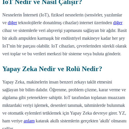
IoT Nedir ve Nasıl Çalışır?
Nesnelerin İnterneti (IoT), fiziksel nesnelerin (sensörler, yazılımlar
ve
diğer
teknolojilerle donatılmış cihazlar) internet üzerinden
diğer
cihaz ve sistemlerle veri alışverişi yapmasını sağlayan bir ağdır. Basit
bir akıllı ampulden karmaşık bir endüstriyel makineye kadar her şey
IoT'nin bir parçası olabilir. IoT cihazları, çevrelerinden sürekli olarak
veri toplar ve bu verileri merkezi bir sisteme veya buluta gönderir.
Yapay Zeka Nedir ve Rolü Nedir?
Yapay Zeka, makinelerin insan benzeri zekayı taklit etmesini
sağlayan bir bilim dalıdır. Öğrenme, problem çözme, karar verme ve
algılama gibi yeteneklere sahiptir. IoT tarafından toplanan muazzam
miktardaki veriyi işlemek, desenleri tanımak, tahminlerde bulunmak
ve otomatik eylemleri tetiklemek için Yapay Zeka devreye girer. YZ,
ham veriye
anlam
katarak akıllı sistemlerin gerçekten 'akıllı' olmasını
sağlar.