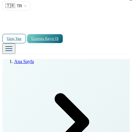
🇹🇷
TR
Giriş Yap
Ücretsiz Kayıt Ol
Ana Sayfa