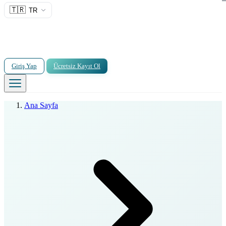
🇹🇷
TR
Giriş Yap
Ücretsiz Kayıt Ol
Ana Sayfa