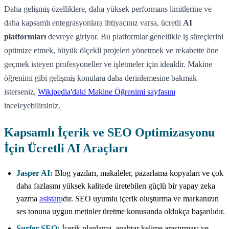
Daha gelişmiş özelliklere, daha yüksek performans limitlerine ve
daha kapsamlı entegrasyonlara ihtiyacınız varsa, ücretli
AI
platformları
devreye giriyor. Bu platformlar genellikle iş süreçlerini
optimize etmek, büyük ölçekli projeleri yönetmek ve rekabette öne
geçmek isteyen profesyoneller ve işletmeler için idealdir. Makine
öğrenimi gibi gelişmiş konulara daha derinlemesine bakmak
isterseniz,
Wikipedia'daki Makine Öğrenimi sayfasını
inceleyebilirsiniz.
Kapsamlı İçerik ve SEO Optimizasyonu
İçin Ücretli AI Araçları
Jasper AI:
Blog yazıları, makaleler, pazarlama kopyaları ve çok
daha fazlasını yüksek kalitede üretebilen güçlü bir yapay zeka
yazma
asistan
ıdır. SEO uyumlu içerik oluşturma ve markanızın
ses tonuna uygun metinler üretme konusunda oldukça başarılıdır.
Surfer SEO:
İçerik planlama, anahtar kelime araştırması ve