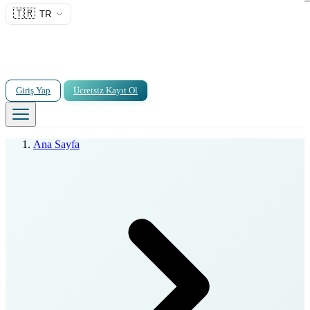
🇹🇷
TR
Giriş Yap
Ücretsiz Kayıt Ol
Ana Sayfa