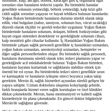
biriminde, kalp, akciğer, böbrek, karaciğer gibi iç organlarla ilgili
sorunları olan hastaların tedavisi yapılır. Bu birimdeki hastalar
genellikle solunum yetmezliği, böbrek yetmezliği, kalp krizi gibi
ciddi sağlık sorunları yaşayan ve hayati tehlikesi bulunan hastalardır.
Yoğun Bakım birimlerinde hastaların durumu sürekli olarak takip
edilir, vital bulguları (nabız, tansiyon, solunum hızı, vücut sıcaklığı)
düzenli olarak ölçülür ve gerekli tedaviler uygulanır. Yoğun Bakım
birimlerinde hastaların solunum, dolaşım, böbrek fonksiyonları gibi
hayati organ sistemleri desteklenir ve gerektiğinde solunum cihazı,
kalp monitörü gibi cihazlar kullanılır. İç Hastalıkları Yoğun Bakım
biriminde çalışan sağlık personeli genellikle iç hastalıkları uzmanları,
yoğun bakım uzmanları, anesteziyoloji uzmanları, hemşireler ve
diğer sağlık personellerinden oluşur. Bu birimdeki sağlık personeli,
hastaların durumunu sürekli olarak izler, tedavi planlarını yapar ve
gerektiğinde acil müdahalelerde bulunur. Yoğun Bakım birimleri,
hastaların hayatını kurtarmak ve sağlıklarını stabilize etmek için
önemli bir rol oynar. Bu birimlerdeki tedavi süreci genellikle uzun
ve karmaşıktır ve hastaların iyileşme süreci boyunca yakın takip
gerektirir. Mersin ili, sağlık hizmetleri açısından sürekli gelişen bir
yapıya sahiptir. Uzman doktorlara ulaşımın kolaylaştığı şehirde,
farklı branşlarda hizmet veren sağlık kuruluşları ve özel klinikler
dikkat çekmektedir. Mersin, hasta memnuniyeti ve kaliteli sağlık
hizmetleriyle ön plana çıkmaktadır. En güncel doktor bilgileriyle
Mersin'de sağlığınız güvende.