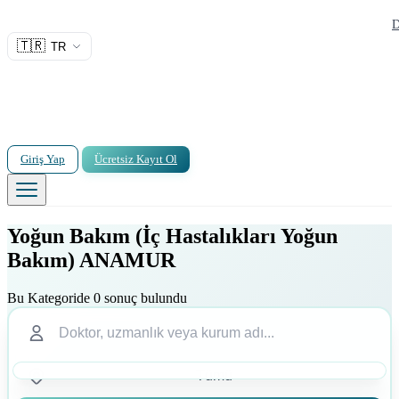
D
🇹🇷
TR
Giriş Yap
Ücretsiz Kayıt Ol
Yoğun Bakım (İç Hastalıkları Yoğun
Bakım) ANAMUR
Bu Kategoride 0 sonuç bulundu