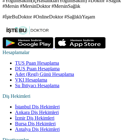
#YoğunBakım(İçHastalıklarıYoğunBakım) #Doktor #Sağlık
#Mersin #MersinDoktor #MersinSağlık
#İşteBuDoktor #OnlineDoktor #SağlıklıYaşam
Hesaplamalar
TUS Puan Hesaplama
DUS Puan Hesaplama
Adet (Regl) Günü Hesaplama
VKI Hesaplama
Su İhtiyacı Hesaplama
Diş Hekimleri
İstanbul Diş Hekimleri
Ankara Diş Hekimleri
İzmir Diş Hekimleri
Bursa Diş Hekimleri
Antalya Diş Hekimleri
Diyetisyenler