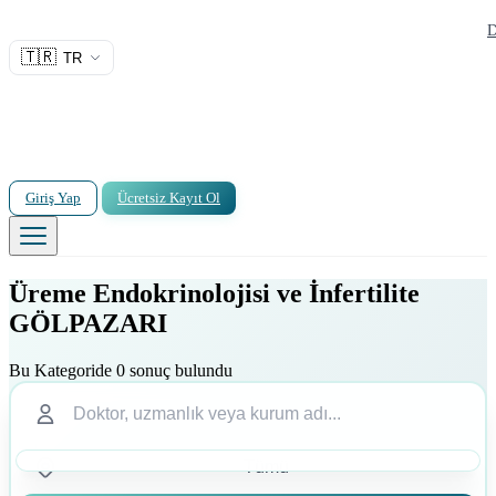
D
🇹🇷
TR
Giriş Yap
Ücretsiz Kayıt Ol
Üreme Endokrinolojisi ve İnfertilite
GÖLPAZARI
Bu Kategoride 0 sonuç bulundu