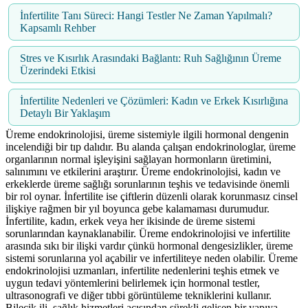
İnfertilite Tanı Süreci: Hangi Testler Ne Zaman Yapılmalı?
Kapsamlı Rehber
Stres ve Kısırlık Arasındaki Bağlantı: Ruh Sağlığının Üreme
Üzerindeki Etkisi
İnfertilite Nedenleri ve Çözümleri: Kadın ve Erkek Kısırlığına
Detaylı Bir Yaklaşım
Üreme endokrinolojisi, üreme sistemiyle ilgili hormonal dengenin
incelendiği bir tıp dalıdır. Bu alanda çalışan endokrinologlar, üreme
organlarının normal işleyişini sağlayan hormonların üretimini,
salınımını ve etkilerini araştırır. Üreme endokrinolojisi, kadın ve
erkeklerde üreme sağlığı sorunlarının teşhis ve tedavisinde önemli
bir rol oynar. İnfertilite ise çiftlerin düzenli olarak korunmasız cinsel
ilişkiye rağmen bir yıl boyunca gebe kalamaması durumudur.
İnfertilite, kadın, erkek veya her ikisinde de üreme sistemi
sorunlarından kaynaklanabilir. Üreme endokrinolojisi ve infertilite
arasında sıkı bir ilişki vardır çünkü hormonal dengesizlikler, üreme
sistemi sorunlarına yol açabilir ve infertiliteye neden olabilir. Üreme
endokrinolojisi uzmanları, infertilite nedenlerini teşhis etmek ve
uygun tedavi yöntemlerini belirlemek için hormonal testler,
ultrasonografi ve diğer tıbbi görüntüleme tekniklerini kullanır.
Bilecik ili, sağlık hizmetleri açısından sürekli gelişen bir yapıya