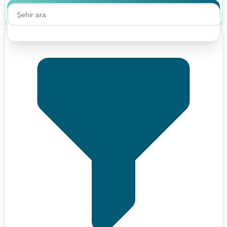
Ara
Ara