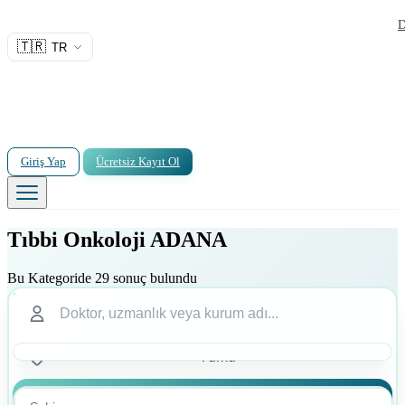
D
🇹🇷
TR
Giriş Yap
Ücretsiz Kayıt Ol
Tıbbi Onkoloji ADANA
Bu Kategoride 29 sonuç bulundu
Ara
Ara