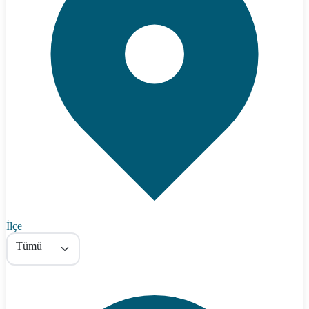
İlçe
Tümü