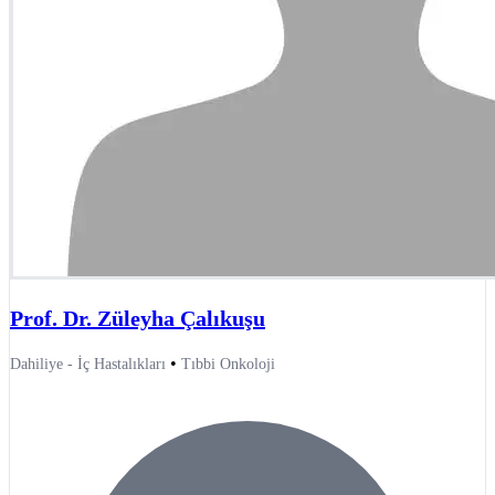
Prof. Dr. Züleyha Çalıkuşu
•
Dahiliye - İç Hastalıkları
Tıbbi Onkoloji