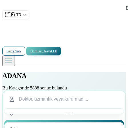
D
🇹🇷
TR
Giriş Yap
Ücretsiz Kayıt Ol
ADANA
Bu Kategoride 5888 sonuç bulundu
Ara
Ara