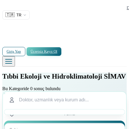
D
🇹🇷
TR
Giriş Yap
Ücretsiz Kayıt Ol
Tıbbi Ekoloji ve Hidroklimatoloji SİMAV
Bu Kategoride 0 sonuç bulundu
Ara
Ara