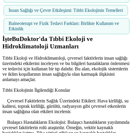
İnsan Sağlığı ve Çevre Etkileşimi: Tıbbi Ekolojinin Temelleri
Balneoterapi ve Fizik Tedavi Farkları: Birlikte Kullanım ve
Etkinlik
İşteBuDoktor'da Tıbbi Ekoloji ve
Hidroklimatoloji Uzmanları
Tıbbi Ekoloji ve Hidroklimatoloji, çevresel faktörlerin insan sağlığı
üzerindeki etkilerini inceleyen ve bu bilgileri hastalıkların önlenmesi
ve tedavisi için kullanan bir tıp dalıdır. Bu alan, ekolojik sistemlerin
ve iklim koşullarının insan sağlığıyla olan karmaşık ilişkisini
anlamayı amaçlar.
Tıbbi Ekolojinin İlgilendiği Konular
Çevresel Faktörlerin Sağlık Üzerindeki Etkileri: Hava kirliliği, su
kalitesi, toprak kirliliği, gürültü, radyasyon gibi çevresel etkenlerin
insan sağlığına olan etkileri incelenir.
Bulaşıcı Hastalıkların Ekolojisi: Bulaşıcı hastalıkların yayılımında
çevresel faktörlerin rolü araştırılır. Örneğin, vektör kaynaklı
hastalıklar (sıtma, Zika virüsü gibi) ve su kaynaklı hastalıklar