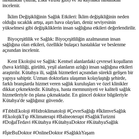
incelenir.
İklim Değişikliğinin Sağlık Etkileri: İklim değişikliğinin neden
olduğu sıcaklık artışı, aşırı hava olayları, deniz seviyesinin
yükselmesi gibi değişikliklerin insan sağlığına etkileri değerlendirilir.
Biyoçeşitlilik ve Sağlık: Biyoçeşitliliğin azalmasının insan
sağlığına olan etkileri, özellikle bulaşıcı hastalıklar ve beslenme
açısından incelenir.
Kent Ekolojisi ve Sağlık: Kentsel alanlardaki çevresel koşulların
(hava kirliliği, gürültü, yeşil alanların azlığı) insan sağlığına etkileri
araştırılır. Kütahya ili, sağlık hizmetleri açısından sürekli gelişen bir
yapıya sahiptir. Uzman doktorlara ulaşımın kolaylaştığı şehirde,
farklı branşlarda hizmet veren sağlık kuruluşları ve özel klinikler
dikkat çekmektedir. Kütahya, hasta memnuniyeti ve kaliteli sağlık
hizmetleriyle ön plana çıkmaktadır. En güncel doktor bilgileriyle
Kütahya'de sağlığınız güvende.
#TıbbiEkoloji #Hidroklimatoloji #ÇevreSağlığı #İklimveSağlık
#EkolojikTıp #Klimaterapi #Balneoterapi #SağlıkTurizmi
#DoğalTedavi #Kütahya #KütahyaDoktor #KütahyaSağlık
#İşteBuDoktor #OnlineDoktor #SağlıklıYaşam