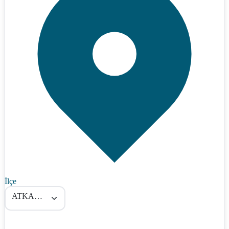
İlçe
ATKARACALAR