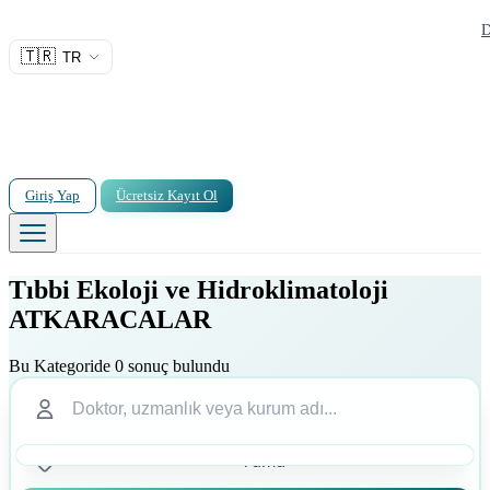
D
🇹🇷
TR
Giriş Yap
Ücretsiz Kayıt Ol
Tıbbi Ekoloji ve Hidroklimatoloji
ATKARACALAR
Bu Kategoride 0 sonuç bulundu