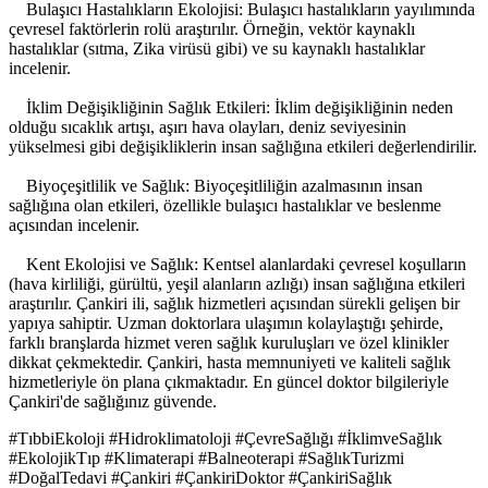
Bulaşıcı Hastalıkların Ekolojisi: Bulaşıcı hastalıkların yayılımında
çevresel faktörlerin rolü araştırılır. Örneğin, vektör kaynaklı
hastalıklar (sıtma, Zika virüsü gibi) ve su kaynaklı hastalıklar
incelenir.
İklim Değişikliğinin Sağlık Etkileri: İklim değişikliğinin neden
olduğu sıcaklık artışı, aşırı hava olayları, deniz seviyesinin
yükselmesi gibi değişikliklerin insan sağlığına etkileri değerlendirilir.
Biyoçeşitlilik ve Sağlık: Biyoçeşitliliğin azalmasının insan
sağlığına olan etkileri, özellikle bulaşıcı hastalıklar ve beslenme
açısından incelenir.
Kent Ekolojisi ve Sağlık: Kentsel alanlardaki çevresel koşulların
(hava kirliliği, gürültü, yeşil alanların azlığı) insan sağlığına etkileri
araştırılır. Çankiri ili, sağlık hizmetleri açısından sürekli gelişen bir
yapıya sahiptir. Uzman doktorlara ulaşımın kolaylaştığı şehirde,
farklı branşlarda hizmet veren sağlık kuruluşları ve özel klinikler
dikkat çekmektedir. Çankiri, hasta memnuniyeti ve kaliteli sağlık
hizmetleriyle ön plana çıkmaktadır. En güncel doktor bilgileriyle
Çankiri'de sağlığınız güvende.
#TıbbiEkoloji #Hidroklimatoloji #ÇevreSağlığı #İklimveSağlık
#EkolojikTıp #Klimaterapi #Balneoterapi #SağlıkTurizmi
#DoğalTedavi #Çankiri #ÇankiriDoktor #ÇankiriSağlık