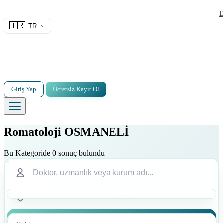
D
🇹🇷
TR
Giriş Yap
Ücretsiz Kayıt Ol
Romatoloji OSMANELİ
Bu Kategoride 0 sonuç bulundu
Ara
Ara