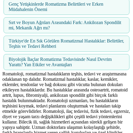
Genç Yetişkinlerde Romatizma Belirtileri ve Erken
Müdahalenin Önemi
Sırt ve Boyun Ağrıları Arasındaki Fark: Ankilozan Spondilit
mi, Mekanik Ağrı mı?
Türkiye'de En Sık Görülen Romatizmal Hastalıklar: Belirtiler,
Teşhis ve Tedavi Rehberi
Biyolojik İlaçlar Romatizma Tedavisinde Nasıl Devrim
Yarattı? Yan Etkiler ve Avantajları
Romatoloji, romatizmal hastalıkların teşhis, tedavi ve araştırmasına
odaklanan tıp dalıdır. Romatizmal hastalıklar, kaslar, kemikler,
eklemler, tendonlar ve bağ dokusu gibi vücutta bulunan dokuları
etkileyen hastalıklardır. Bu hastalıklar arasında osteoartrit, romatoid
artrit, lupus, fibromiyalji, ankilozan spondilit gibi birçok farklı
hastalık bulunmaktadır. Romatoloji uzmanları, bu hastalıkların
teşhisini koymak, tedavi planlarını oluşturmak ve hastaları takip
etmekle görevlidirler. Romatoloji, ilaç tedavisi, fizik tedavi, egzersiz,
diyet ve yaşam tarzı değişiklikleri gibi çeşitli tedavi yöntemlerini
kullanır. Bilecik ili, sağlık hizmetleri açısından sürekli gelişen bir
yapıya sahiptir. Uzman doktorlara ulaşımın kolaylaştığı şehirde,
farklı branşlarda hizmet veren sağlık kuruluşları ve özel klinikler