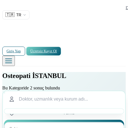
D
🇹🇷
TR
Giriş Yap
Ücretsiz Kayıt Ol
Osteopati İSTANBUL
Bu Kategoride 2 sonuç bulundu
Ara
Ara