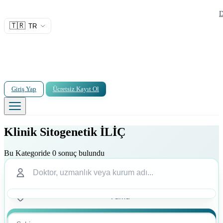
D
🇹🇷
TR
Giriş Yap
Ücretsiz Kayıt Ol
Klinik Sitogenetik İLİÇ
Bu Kategoride 0 sonuç bulundu
Ara
Ara