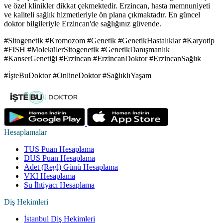
ve özel klinikler dikkat çekmektedir. Erzincan, hasta memnuniyeti
ve kaliteli sağlık hizmetleriyle ön plana çıkmaktadır. En güncel
doktor bilgileriyle Erzincan'de sağlığınız güvende.
#Sitogenetik #Kromozom #Genetik #GenetikHastalıklar #Karyotip
#FISH #MolekülerSitogenetik #GenetikDanışmanlık
#KanserGenetiği #Erzincan #ErzincanDoktor #ErzincanSağlık
#İşteBuDoktor #OnlineDoktor #SağlıklıYaşam
Hesaplamalar
TUS Puan Hesaplama
DUS Puan Hesaplama
Adet (Regl) Günü Hesaplama
VKI Hesaplama
Su İhtiyacı Hesaplama
Diş Hekimleri
İstanbul Diş Hekimleri