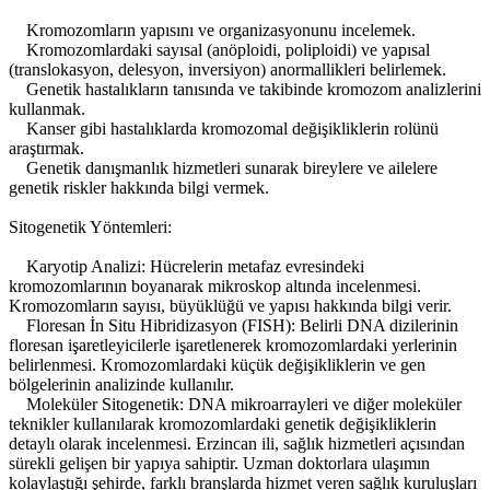
Kromozomların yapısını ve organizasyonunu incelemek.
Kromozomlardaki sayısal (anöploidi, poliploidi) ve yapısal
(translokasyon, delesyon, inversiyon) anormallikleri belirlemek.
Genetik hastalıkların tanısında ve takibinde kromozom analizlerini
kullanmak.
Kanser gibi hastalıklarda kromozomal değişikliklerin rolünü
araştırmak.
Genetik danışmanlık hizmetleri sunarak bireylere ve ailelere
genetik riskler hakkında bilgi vermek.
Sitogenetik Yöntemleri:
Karyotip Analizi: Hücrelerin metafaz evresindeki
kromozomlarının boyanarak mikroskop altında incelenmesi.
Kromozomların sayısı, büyüklüğü ve yapısı hakkında bilgi verir.
Floresan İn Situ Hibridizasyon (FISH): Belirli DNA dizilerinin
floresan işaretleyicilerle işaretlenerek kromozomlardaki yerlerinin
belirlenmesi. Kromozomlardaki küçük değişikliklerin ve gen
bölgelerinin analizinde kullanılır.
Moleküler Sitogenetik: DNA mikroarrayleri ve diğer moleküler
teknikler kullanılarak kromozomlardaki genetik değişikliklerin
detaylı olarak incelenmesi. Erzincan ili, sağlık hizmetleri açısından
sürekli gelişen bir yapıya sahiptir. Uzman doktorlara ulaşımın
kolaylaştığı şehirde, farklı branşlarda hizmet veren sağlık kuruluşları