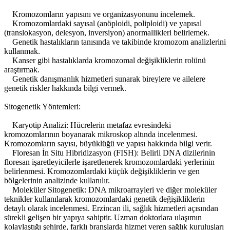
Kromozomların yapısını ve organizasyonunu incelemek.
Kromozomlardaki sayısal (anöploidi, poliploidi) ve yapısal
(translokasyon, delesyon, inversiyon) anormallikleri belirlemek.
Genetik hastalıkların tanısında ve takibinde kromozom analizlerini
kullanmak.
Kanser gibi hastalıklarda kromozomal değişikliklerin rolünü
araştırmak.
Genetik danışmanlık hizmetleri sunarak bireylere ve ailelere
genetik riskler hakkında bilgi vermek.
Sitogenetik Yöntemleri:
Karyotip Analizi: Hücrelerin metafaz evresindeki
kromozomlarının boyanarak mikroskop altında incelenmesi.
Kromozomların sayısı, büyüklüğü ve yapısı hakkında bilgi verir.
Floresan İn Situ Hibridizasyon (FISH): Belirli DNA dizilerinin
floresan işaretleyicilerle işaretlenerek kromozomlardaki yerlerinin
belirlenmesi. Kromozomlardaki küçük değişikliklerin ve gen
bölgelerinin analizinde kullanılır.
Moleküler Sitogenetik: DNA mikroarrayleri ve diğer moleküler
teknikler kullanılarak kromozomlardaki genetik değişikliklerin
detaylı olarak incelenmesi. Erzincan ili, sağlık hizmetleri açısından
sürekli gelişen bir yapıya sahiptir. Uzman doktorlara ulaşımın
kolaylaştığı şehirde, farklı branşlarda hizmet veren sağlık kuruluşları