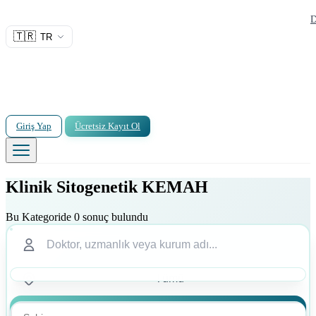
D
🇹🇷
TR
Giriş Yap
Ücretsiz Kayıt Ol
Klinik Sitogenetik KEMAH
Bu Kategoride 0 sonuç bulundu
Ara
Ara