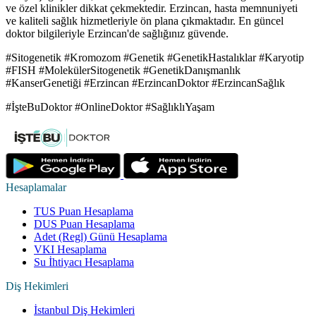
ve özel klinikler dikkat çekmektedir. Erzincan, hasta memnuniyeti
ve kaliteli sağlık hizmetleriyle ön plana çıkmaktadır. En güncel
doktor bilgileriyle Erzincan'de sağlığınız güvende.
#Sitogenetik #Kromozom #Genetik #GenetikHastalıklar #Karyotip
#FISH #MolekülerSitogenetik #GenetikDanışmanlık
#KanserGenetiği #Erzincan #ErzincanDoktor #ErzincanSağlık
#İşteBuDoktor #OnlineDoktor #SağlıklıYaşam
Hesaplamalar
TUS Puan Hesaplama
DUS Puan Hesaplama
Adet (Regl) Günü Hesaplama
VKI Hesaplama
Su İhtiyacı Hesaplama
Diş Hekimleri
İstanbul Diş Hekimleri