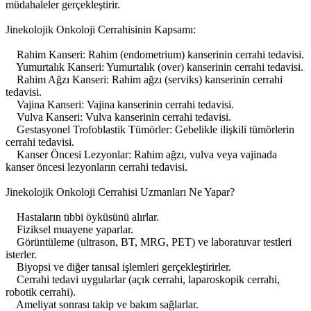
müdahaleler gerçekleştirir.
Jinekolojik Onkoloji Cerrahisinin Kapsamı:
Rahim Kanseri: Rahim (endometrium) kanserinin cerrahi tedavisi.
Yumurtalık Kanseri: Yumurtalık (over) kanserinin cerrahi tedavisi.
Rahim Ağzı Kanseri: Rahim ağzı (serviks) kanserinin cerrahi
tedavisi.
Vajina Kanseri: Vajina kanserinin cerrahi tedavisi.
Vulva Kanseri: Vulva kanserinin cerrahi tedavisi.
Gestasyonel Trofoblastik Tümörler: Gebelikle ilişkili tümörlerin
cerrahi tedavisi.
Kanser Öncesi Lezyonlar: Rahim ağzı, vulva veya vajinada
kanser öncesi lezyonların cerrahi tedavisi.
Jinekolojik Onkoloji Cerrahisi Uzmanları Ne Yapar?
Hastaların tıbbi öyküsünü alırlar.
Fiziksel muayene yaparlar.
Görüntüleme (ultrason, BT, MRG, PET) ve laboratuvar testleri
isterler.
Biyopsi ve diğer tanısal işlemleri gerçekleştirirler.
Cerrahi tedavi uygularlar (açık cerrahi, laparoskopik cerrahi,
robotik cerrahi).
Ameliyat sonrası takip ve bakım sağlarlar.