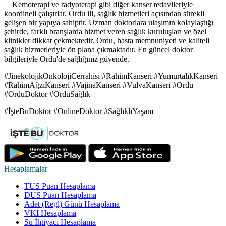
Kemoterapi ve radyoterapi gibi diğer kanser tedavileriyle
koordineli çalışırlar. Ordu ili, sağlık hizmetleri açısından sürekli
gelişen bir yapıya sahiptir. Uzman doktorlara ulaşımın kolaylaştığı
şehirde, farklı branşlarda hizmet veren sağlık kuruluşları ve özel
klinikler dikkat çekmektedir. Ordu, hasta memnuniyeti ve kaliteli
sağlık hizmetleriyle ön plana çıkmaktadır. En güncel doktor
bilgileriyle Ordu'de sağlığınız güvende.
#JinekolojikOnkolojiCerrahisi #RahimKanseri #YumurtalıkKanseri
#RahimAğzıKanseri #VajinaKanseri #VulvaKanseri #Ordu
#OrduDoktor #OrduSağlık
#İşteBuDoktor #OnlineDoktor #SağlıklıYaşam
Hesaplamalar
TUS Puan Hesaplama
DUS Puan Hesaplama
Adet (Regl) Günü Hesaplama
VKI Hesaplama
Su İhtiyacı Hesaplama