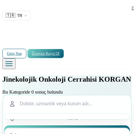
D
🇹🇷
TR
Giriş Yap
Ücretsiz Kayıt Ol
Jinekolojik Onkoloji Cerrahisi KORGAN
Bu Kategoride 0 sonuç bulundu
Ara
Ara