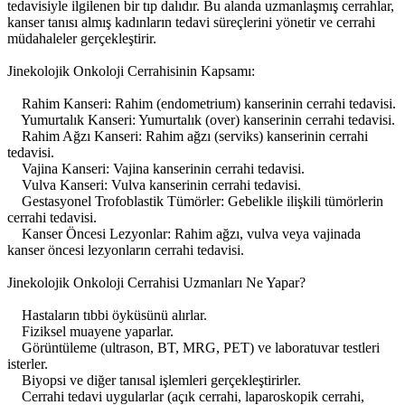
tedavisiyle ilgilenen bir tıp dalıdır. Bu alanda uzmanlaşmış cerrahlar,
kanser tanısı almış kadınların tedavi süreçlerini yönetir ve cerrahi
müdahaleler gerçekleştirir.
Jinekolojik Onkoloji Cerrahisinin Kapsamı:
Rahim Kanseri: Rahim (endometrium) kanserinin cerrahi tedavisi.
Yumurtalık Kanseri: Yumurtalık (over) kanserinin cerrahi tedavisi.
Rahim Ağzı Kanseri: Rahim ağzı (serviks) kanserinin cerrahi
tedavisi.
Vajina Kanseri: Vajina kanserinin cerrahi tedavisi.
Vulva Kanseri: Vulva kanserinin cerrahi tedavisi.
Gestasyonel Trofoblastik Tümörler: Gebelikle ilişkili tümörlerin
cerrahi tedavisi.
Kanser Öncesi Lezyonlar: Rahim ağzı, vulva veya vajinada
kanser öncesi lezyonların cerrahi tedavisi.
Jinekolojik Onkoloji Cerrahisi Uzmanları Ne Yapar?
Hastaların tıbbi öyküsünü alırlar.
Fiziksel muayene yaparlar.
Görüntüleme (ultrason, BT, MRG, PET) ve laboratuvar testleri
isterler.
Biyopsi ve diğer tanısal işlemleri gerçekleştirirler.
Cerrahi tedavi uygularlar (açık cerrahi, laparoskopik cerrahi,