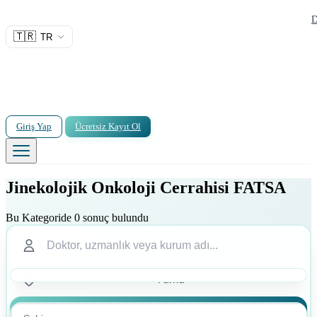
D
🇹🇷
TR
Giriş Yap
Ücretsiz Kayıt Ol
Jinekolojik Onkoloji Cerrahisi FATSA
Bu Kategoride 0 sonuç bulundu
Ara
Ara