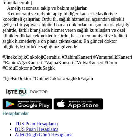
robotik cerrahi).
Ameliyat sonrası takip ve bakım sağlarlar.
Kemoterapi ve radyoterapi gibi diğer kanser tedavileriyle
koordineli çalışırlar. Ordu ili, sağlık hizmetleri açısından sürekli
gelişen bir yapıya sahiptir. Uzman doktorlara ulaşımın kolaylaştığı
şehirde, farklı branşlarda hizmet veren sağlık kuruluşları ve özel
klinikler dikkat çekmektedir. Ordu, hasta memnuniyeti ve kaliteli
sağlık hizmetleriyle ön plana çıkmaktadır. En güncel doktor
bilgileriyle Ordu'de sağlığınız güvende.
#JinekolojikOnkolojiCerrahisi #RahimKanseri #YumurtalıkKanseri
#RahimAğzıKanseri #VajinaKanseri #VulvaKanseri #Ordu
#OrduDoktor #OrduSağlık
#İşteBuDoktor #OnlineDoktor #SağlıklıYaşam
Hesaplamalar
TUS Puan Hesaplama
DUS Puan Hesaplama
Adet (Regl) Günü Hesaplama