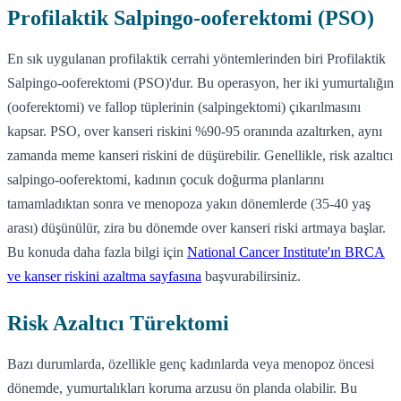
Profilaktik Salpingo-ooferektomi (PSO)
En sık uygulanan profilaktik cerrahi yöntemlerinden biri Profilaktik
Salpingo-ooferektomi (PSO)'dur. Bu operasyon, her iki yumurtalığın
(ooferektomi) ve fallop tüplerinin (salpingektomi) çıkarılmasını
kapsar. PSO, over kanseri riskini %90-95 oranında azaltırken, aynı
zamanda meme kanseri riskini de düşürebilir. Genellikle, risk azaltıcı
salpingo-ooferektomi, kadının çocuk doğurma planlarını
tamamladıktan sonra ve menopoza yakın dönemlerde (35-40 yaş
arası) düşünülür, zira bu dönemde over kanseri riski artmaya başlar.
Bu konuda daha fazla bilgi için
National Cancer Institute'ın BRCA
ve kanser riskini azaltma sayfasına
başvurabilirsiniz.
Risk Azaltıcı Türektomi
Bazı durumlarda, özellikle genç kadınlarda veya menopoz öncesi
dönemde, yumurtalıkları koruma arzusu ön planda olabilir. Bu