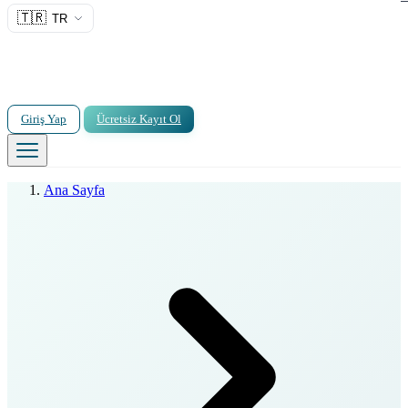
🇹🇷
TR
Giriş Yap
Ücretsiz Kayıt Ol
Ana Sayfa