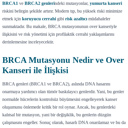
BRCA1
ve
BRCA2 genleri
ndeki mutasyonlar,
yumurta kanseri
riskini belirgin şekilde artırır. Modern tıp, bu yüksek riski minimize
etmek için
koruyucu cerrahi
gibi
risk azaltıcı
müdahaleler
sunmaktadır. Bu makale, BRCA mutasyonunun over kanseriyle
ilişkisini ve risk yönetimi için profilaktik cerrahi yaklaşımlarını
derinlemesine inceleyecektir.
BRCA Mutasyonu Nedir ve Over
Kanseri ile İlişkisi
BRCA genleri (BRCA1 ve BRCA2), aslında DNA hasarını
onarmaya yardımcı olan tümör baskılayıcı genlerdir. Yani, bu genler
normalde hücrelerin kontrolsüz büyümesini engelleyerek kanser
oluşumunu önlemede kritik bir rol oynar. Ancak, bu genlerdeki
kalıtsal bir mutasyon, yani bir değişiklik, bu genlerin düzgün
çalışmasını engeller. Sonuç olarak, hasarlı DNA onarılamaz ve bu da