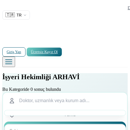
D
🇹🇷
TR
Giriş Yap
Ücretsiz Kayıt Ol
İşyeri Hekimliği ARHAVİ
Bu Kategoride 0 sonuç bulundu
Ara
Ara