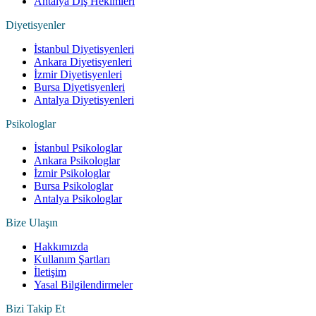
Antalya Diş Hekimleri
Diyetisyenler
İstanbul Diyetisyenleri
Ankara Diyetisyenleri
İzmir Diyetisyenleri
Bursa Diyetisyenleri
Antalya Diyetisyenleri
Psikologlar
İstanbul Psikologlar
Ankara Psikologlar
İzmir Psikologlar
Bursa Psikologlar
Antalya Psikologlar
Bize Ulaşın
Hakkımızda
Kullanım Şartları
İletişim
Yasal Bilgilendirmeler
Bizi Takip Et