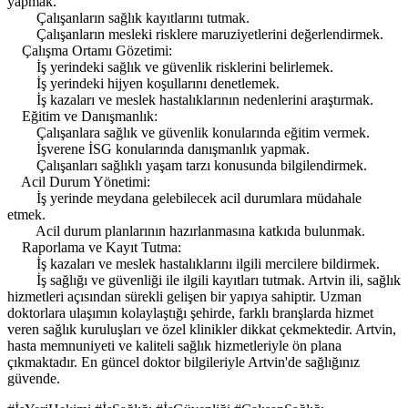
yapmak.
Çalışanların sağlık kayıtlarını tutmak.
Çalışanların mesleki risklere maruziyetlerini değerlendirmek.
Çalışma Ortamı Gözetimi:
İş yerindeki sağlık ve güvenlik risklerini belirlemek.
İş yerindeki hijyen koşullarını denetlemek.
İş kazaları ve meslek hastalıklarının nedenlerini araştırmak.
Eğitim ve Danışmanlık:
Çalışanlara sağlık ve güvenlik konularında eğitim vermek.
İşverene İSG konularında danışmanlık yapmak.
Çalışanları sağlıklı yaşam tarzı konusunda bilgilendirmek.
Acil Durum Yönetimi:
İş yerinde meydana gelebilecek acil durumlara müdahale
etmek.
Acil durum planlarının hazırlanmasına katkıda bulunmak.
Raporlama ve Kayıt Tutma:
İş kazaları ve meslek hastalıklarını ilgili mercilere bildirmek.
İş sağlığı ve güvenliği ile ilgili kayıtları tutmak. Artvin ili, sağlık
hizmetleri açısından sürekli gelişen bir yapıya sahiptir. Uzman
doktorlara ulaşımın kolaylaştığı şehirde, farklı branşlarda hizmet
veren sağlık kuruluşları ve özel klinikler dikkat çekmektedir. Artvin,
hasta memnuniyeti ve kaliteli sağlık hizmetleriyle ön plana
çıkmaktadır. En güncel doktor bilgileriyle Artvin'de sağlığınız
güvende.