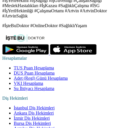
#İşYeriHekimi #İşSağlığı #İşGüvenliği #ÇalışanSağlığı
#MeslekHastalıkları #İşKazası #SağlıklıÇalışma #İSG
#İşYeriHekimliği #ÇalışmaOrtamı #Artvin #ArtvinDoktor
#ArtvinSağlık
#İşteBuDoktor #OnlineDoktor #SağlıklıYaşam
Hesaplamalar
TUS Puan Hesaplama
DUS Puan Hesaplama
Adet (Regl) Günü Hesaplama
VKI Hesaplama
Su İhtiyacı Hesaplama
Diş Hekimleri
İstanbul Diş Hekimleri
Ankara Diş Hekimleri
İzmir Diş Hekimleri
Bursa Diş Hekimleri