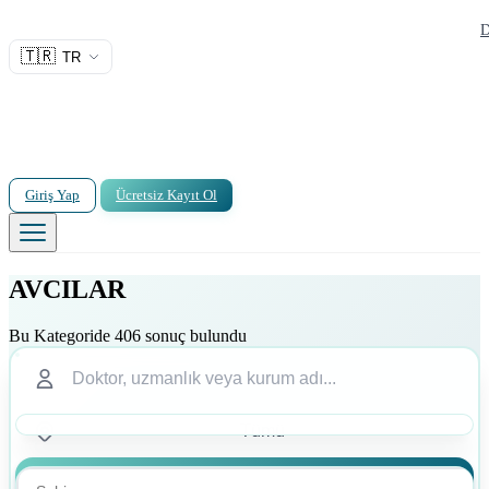
D
🇹🇷
TR
Giriş Yap
Ücretsiz Kayıt Ol
AVCILAR
Bu Kategoride 406 sonuç bulundu
Ara
Ara