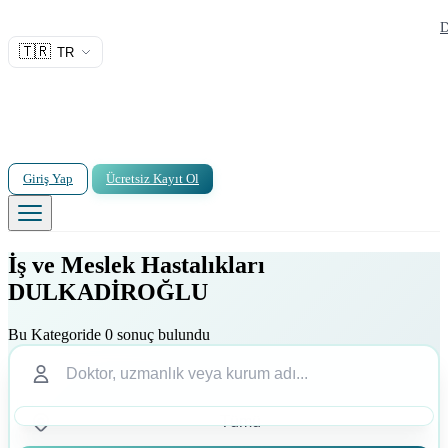
D
🇹🇷
TR
Giriş Yap
Ücretsiz Kayıt Ol
İş ve Meslek Hastalıkları
DULKADİROĞLU
Bu Kategoride 0 sonuç bulundu