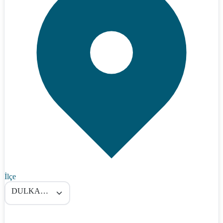
İlçe
DULKADİROĞLU