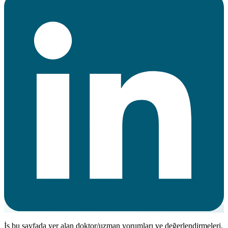
İş bu sayfada yer alan doktor/uzman yorumları ve değerlendirmeleri,