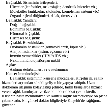
Bağışıklık Sisteminin Bileşenleri:
Hücreler (lenfositler, makrofajlar, dendritik hücreler vb.)
Moleküller (antikorlar, sitokinler, kompleman sistemi vb.)
Organlar (lenf düğümleri, dalak, timus vb.)
Bağışıklık Yanıtları:
Doğal bağışıklık
Edinilmiş bağışıklık
Hümoral bağışıklık
Hücresel bağışıklık
Bağışıklık Bozuklukları:
Otoimmün hastalıklar (romatoid artrit, lupus vb.)
Alerjik hastalıklar (astım, egzama vb.)
İmmün yetmezlikler (HIV/AIDS vb.)
Nakil immünolojisi(organ nakli)
Aşılar:
Aşıların geliştirilmesi ve uygulanması
Kanser İmmünolojisi:
Bağışıklık sisteminin kanserle mücadelesi Kirşehir ili, sağlık
hizmetleri açısından sürekli gelişen bir yapıya sahiptir. Uzman
doktorlara ulaşımın kolaylaştığı şehirde, farklı branşlarda hizmet
veren sağlık kuruluşları ve özel klinikler dikkat çekmektedir.
Kirşehir, hasta memnuniyeti ve kaliteli sağlık hizmetleriyle ön plana
çıkmaktadır. En güncel doktor bilgileriyle Kirşehir'de sağlığınız
güvende.