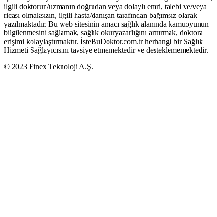
ilgili doktorun/uzmanın doğrudan veya dolaylı emri, talebi ve/veya
ricası olmaksızın, ilgili hasta/danışan tarafından bağımsız olarak
yazılmaktadır. Bu web sitesinin amacı sağlık alanında kamuoyunun
bilgilenmesini sağlamak, sağlık okuryazarlığını arttırmak, doktora
erişimi kolaylaştırmaktır. İsteBuDoktor.com.tr herhangi bir Sağlık
Hizmeti Sağlayıcısını tavsiye etmemektedir ve desteklememektedir.
© 2023 Finex Teknoloji A.Ş.