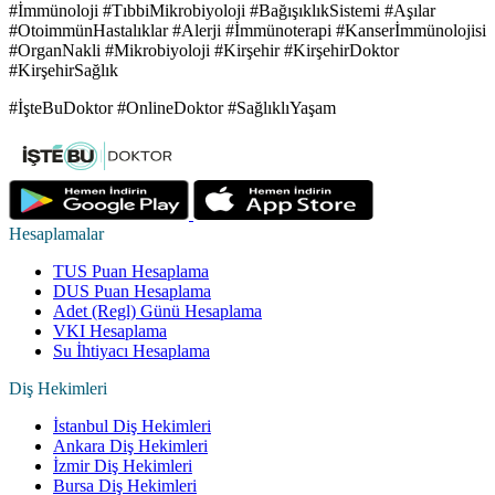
#İmmünoloji #TıbbiMikrobiyoloji #BağışıklıkSistemi #Aşılar
#OtoimmünHastalıklar #Alerji #İmmünoterapi #Kanserİmmünolojisi
#OrganNakli #Mikrobiyoloji #Kirşehir #KirşehirDoktor
#KirşehirSağlık
#İşteBuDoktor #OnlineDoktor #SağlıklıYaşam
Hesaplamalar
TUS Puan Hesaplama
DUS Puan Hesaplama
Adet (Regl) Günü Hesaplama
VKI Hesaplama
Su İhtiyacı Hesaplama
Diş Hekimleri
İstanbul Diş Hekimleri
Ankara Diş Hekimleri
İzmir Diş Hekimleri
Bursa Diş Hekimleri