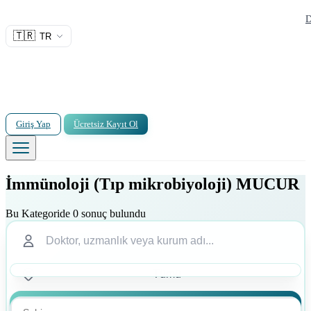
D
🇹🇷
TR
Giriş Yap
Ücretsiz Kayıt Ol
İmmünoloji (Tıp mikrobiyoloji) MUCUR
Bu Kategoride 0 sonuç bulundu
Ara
Ara