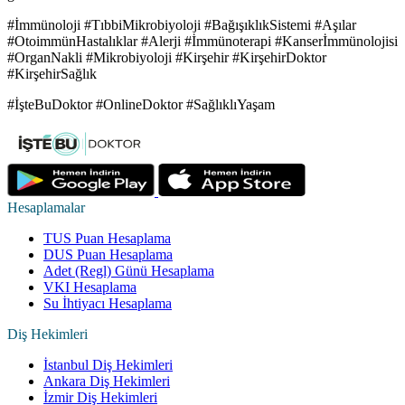
#İmmünoloji #TıbbiMikrobiyoloji #BağışıklıkSistemi #Aşılar
#OtoimmünHastalıklar #Alerji #İmmünoterapi #Kanserİmmünolojisi
#OrganNakli #Mikrobiyoloji #Kirşehir #KirşehirDoktor
#KirşehirSağlık
#İşteBuDoktor #OnlineDoktor #SağlıklıYaşam
Hesaplamalar
TUS Puan Hesaplama
DUS Puan Hesaplama
Adet (Regl) Günü Hesaplama
VKI Hesaplama
Su İhtiyacı Hesaplama
Diş Hekimleri
İstanbul Diş Hekimleri
Ankara Diş Hekimleri
İzmir Diş Hekimleri