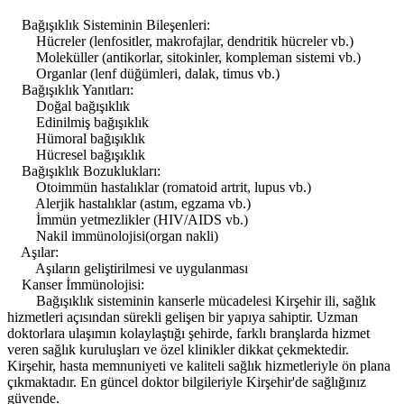
Bağışıklık Sisteminin Bileşenleri:
Hücreler (lenfositler, makrofajlar, dendritik hücreler vb.)
Moleküller (antikorlar, sitokinler, kompleman sistemi vb.)
Organlar (lenf düğümleri, dalak, timus vb.)
Bağışıklık Yanıtları:
Doğal bağışıklık
Edinilmiş bağışıklık
Hümoral bağışıklık
Hücresel bağışıklık
Bağışıklık Bozuklukları:
Otoimmün hastalıklar (romatoid artrit, lupus vb.)
Alerjik hastalıklar (astım, egzama vb.)
İmmün yetmezlikler (HIV/AIDS vb.)
Nakil immünolojisi(organ nakli)
Aşılar:
Aşıların geliştirilmesi ve uygulanması
Kanser İmmünolojisi:
Bağışıklık sisteminin kanserle mücadelesi Kirşehir ili, sağlık
hizmetleri açısından sürekli gelişen bir yapıya sahiptir. Uzman
doktorlara ulaşımın kolaylaştığı şehirde, farklı branşlarda hizmet
veren sağlık kuruluşları ve özel klinikler dikkat çekmektedir.
Kirşehir, hasta memnuniyeti ve kaliteli sağlık hizmetleriyle ön plana
çıkmaktadır. En güncel doktor bilgileriyle Kirşehir'de sağlığınız
güvende.