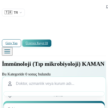
D
🇹🇷
TR
Giriş Yap
Ücretsiz Kayıt Ol
İmmünoloji (Tıp mikrobiyoloji) KAMAN
Bu Kategoride 0 sonuç bulundu
Ara
Ara