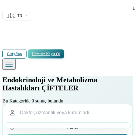
D
🇹🇷
TR
Giriş Yap
Ücretsiz Kayıt Ol
Endokrinoloji ve Metabolizma
Hastalıkları ÇİFTELER
Bu Kategoride 0 sonuç bulundu