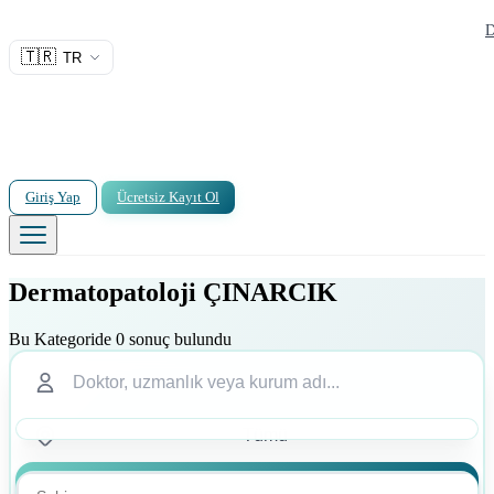
D
🇹🇷
TR
Giriş Yap
Ücretsiz Kayıt Ol
Dermatopatoloji ÇINARCIK
Bu Kategoride 0 sonuç bulundu
Ara
Ara