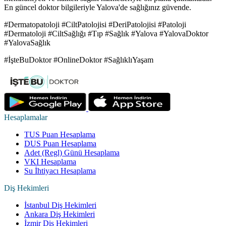
En güncel doktor bilgileriyle Yalova'de sağlığınız güvende.
#Dermatopatoloji #CiltPatolojisi #DeriPatolojisi #Patoloji
#Dermatoloji #CiltSağlığı #Tıp #Sağlık #Yalova #YalovaDoktor
#YalovaSağlık
#İşteBuDoktor #OnlineDoktor #SağlıklıYaşam
Hesaplamalar
TUS Puan Hesaplama
DUS Puan Hesaplama
Adet (Regl) Günü Hesaplama
VKI Hesaplama
Su İhtiyacı Hesaplama
Diş Hekimleri
İstanbul Diş Hekimleri
Ankara Diş Hekimleri
İzmir Diş Hekimleri