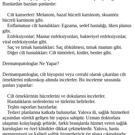
Bunlardan bazıları şunlardır:
Cilt kanserleri: Melanom, bazal hücreli karsinom, skuamöz
hücreli karsinom gibi.
Enflamatuar cilt hastalıkları: Egzama, sedef hastalığı, liken planus
gibi.
Enfeksiyonlar: Mantar enfeksiyonları, bakteriyel enfeksiyonlar,
viral enfeksiyonlar gibi.
Saç ve tırnak hastalıkları: Saç dökülmesi, tırnak mantarı gibi.
Diğer cilt hastalıkları: Cilt tümörleri, kistler, benler gibi.
Dermatopatologlar Ne Yapar?
Dermatopatologlar, cilt biyopsisi veya cerrahi olarak çıkarılan cilt
örneklerini mikroskop altında incelerler. Bu inceleme sırasında
şunları yaparlar:
Cilt örneklerinin hücrelerini ve dokularını incelerler.
Hastalıkların nedenlerini ve türlerini belirlerler.
Teşhis raporları hazırlarlar.
Tedavi planlarına katkıda bulunurlar. Yalova ili, sağlık hizmetleri
açısından sürekli gelişen bir yapıya sahiptir. Uzman doktorlara
ulaşımın kolaylaştığı şehirde, farklı branşlarda hizmet veren sağlık
kuruluşları ve özel klinikler dikkat çekmektedir. Yalova, hasta
memnuniyeti ve kaliteli sağlık hizmetleriyle ön plana çıkmaktadır.