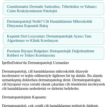
Granülomatöz Dermatit: Sarkoidoz, Tüberküloz ve Yabancı
Cisim Reaksiyonlarının Patolojisi
Dermatopatoloji Nedir? Cilt Hastalıklarının Mikroskobik
Dünyasına Kapsamlı Bakış
Kaşıntılı Deri Lezyonları: Dermatopatolojik Ayırıcı Tanı
Algoritması ve Klinik Korelasyon
Psoriasis Biyopsi Bulguları: Histopatolojik Değerlendirme
Rehberi ve Tedavi Korelasyonu
İşteBuDoktor'da Dermatopatoloji Uzmanları
Dermatopatoloji, cilt hastalıklarının mikroskobik düzeyde
incelenmesi ve teşhis edilmesiyle ilgilenen bir tıp dalıdır. Bu alanda
uzmanlaşmış doktorlara dermatopatolog denir. Dermatopatologlar,
cilt biyopsisi veya cerrahi olarak çıkarılan cilt örneklerini inceleyerek
cilt hastalıklarının nedenlerini ve türlerini belirlerler.
Dermatopatolojinin Kapsamı:
Dermatopatoloji, çok çeşitli cilt hastalıklarının teşhisiyle ilgilenir.