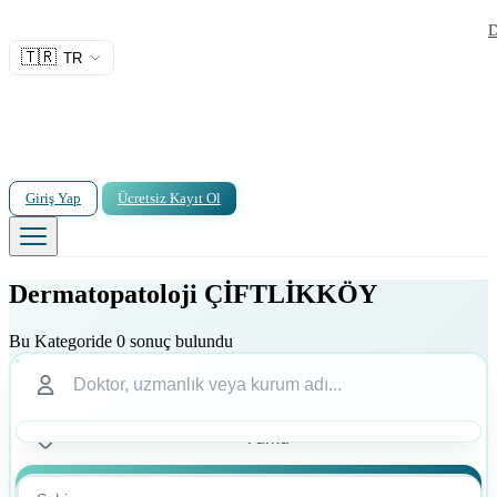
D
🇹🇷
TR
Giriş Yap
Ücretsiz Kayıt Ol
Dermatopatoloji ÇİFTLİKKÖY
Bu Kategoride 0 sonuç bulundu
Ara
Ara