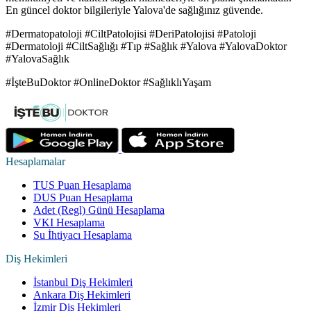
En güncel doktor bilgileriyle Yalova'de sağlığınız güvende.
#Dermatopatoloji #CiltPatolojisi #DeriPatolojisi #Patoloji
#Dermatoloji #CiltSağlığı #Tıp #Sağlık #Yalova #YalovaDoktor
#YalovaSağlık
#İşteBuDoktor #OnlineDoktor #SağlıklıYaşam
Hesaplamalar
TUS Puan Hesaplama
DUS Puan Hesaplama
Adet (Regl) Günü Hesaplama
VKI Hesaplama
Su İhtiyacı Hesaplama
Diş Hekimleri
İstanbul Diş Hekimleri
Ankara Diş Hekimleri
İzmir Diş Hekimleri