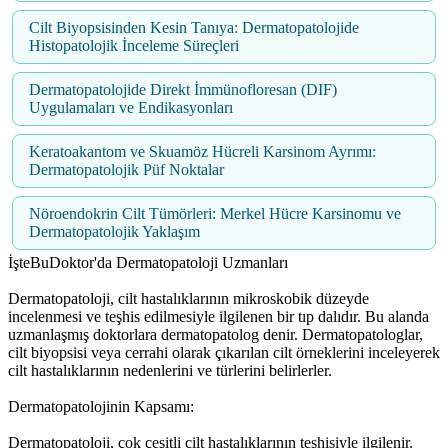
Cilt Biyopsisinden Kesin Tanıya: Dermatopatolojide
Histopatolojik İnceleme Süreçleri
Dermatopatolojide Direkt İmmünofloresan (DIF)
Uygulamaları ve Endikasyonları
Keratoakantom ve Skuamöz Hücreli Karsinom Ayrımı:
Dermatopatolojik Püf Noktalar
Nöroendokrin Cilt Tümörleri: Merkel Hücre Karsinomu ve
Dermatopatolojik Yaklaşım
İşteBuDoktor'da Dermatopatoloji Uzmanları
Dermatopatoloji, cilt hastalıklarının mikroskobik düzeyde
incelenmesi ve teşhis edilmesiyle ilgilenen bir tıp dalıdır. Bu alanda
uzmanlaşmış doktorlara dermatopatolog denir. Dermatopatologlar,
cilt biyopsisi veya cerrahi olarak çıkarılan cilt örneklerini inceleyerek
cilt hastalıklarının nedenlerini ve türlerini belirlerler.
Dermatopatolojinin Kapsamı:
Dermatopatoloji, çok çeşitli cilt hastalıklarının teşhisiyle ilgilenir.