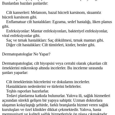
Bunlardan bazıları şunlardır:
Cilt kanserleri: Melanom, bazal hücreli karsinom, skuamöz
hücreli karsinom gibi.
Enflamatuar cilt hastalıkları: Egzama, sedef hastalığı, liken planus
gibi.
Enfeksiyonlar: Mantar enfeksiyonları, bakteriyel enfeksiyonlar,
viral enfeksiyonlar gibi.
Saç ve tırnak hastalıkları: Saç dökülmesi, tırnak mantarı gibi.
Diğer cilt hastalıkları: Cilt tümörleri, kistler, benler gibi.
Dermatopatologlar Ne Yapar?
Dermatopatologlar, cilt biyopsisi veya cerrahi olarak çıkarılan cilt
örneklerini mikroskop altında incelerler. Bu inceleme sırasında
şunları yaparlar:
Cilt örneklerinin hücrelerini ve dokularını incelerler.
Hastalıkların nedenlerini ve türlerini belirlerler.
Teşhis raporları hazırlarlar.
Tedavi planlarına katkıda bulunurlar. Yalova ili, sağlık hizmetleri
açısından sürekli gelişen bir yapıya sahiptir. Uzman doktorlara
ulaşımın kolaylaştığı şehirde, farklı branşlarda hizmet veren sağlık
kuruluşları ve özel klinikler dikkat çekmektedir. Yalova, hasta
memnuniyeti ve kaliteli sağlık hizmetleriyle ön plana çıkmaktadır.