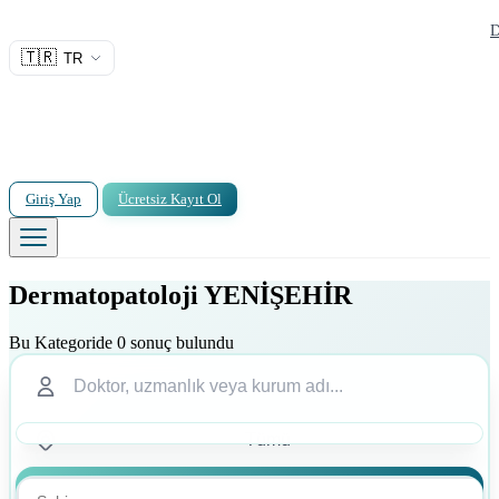
D
🇹🇷
TR
Giriş Yap
Ücretsiz Kayıt Ol
Dermatopatoloji YENİŞEHİR
Bu Kategoride 0 sonuç bulundu
Ara
Ara