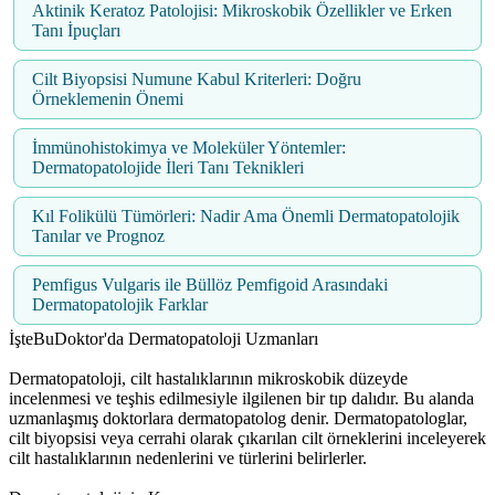
Aktinik Keratoz Patolojisi: Mikroskobik Özellikler ve Erken
Tanı İpuçları
Cilt Biyopsisi Numune Kabul Kriterleri: Doğru
Örneklemenin Önemi
İmmünohistokimya ve Moleküler Yöntemler:
Dermatopatolojide İleri Tanı Teknikleri
Kıl Folikülü Tümörleri: Nadir Ama Önemli Dermatopatolojik
Tanılar ve Prognoz
Pemfigus Vulgaris ile Büllöz Pemfigoid Arasındaki
Dermatopatolojik Farklar
İşteBuDoktor'da Dermatopatoloji Uzmanları
Dermatopatoloji, cilt hastalıklarının mikroskobik düzeyde
incelenmesi ve teşhis edilmesiyle ilgilenen bir tıp dalıdır. Bu alanda
uzmanlaşmış doktorlara dermatopatolog denir. Dermatopatologlar,
cilt biyopsisi veya cerrahi olarak çıkarılan cilt örneklerini inceleyerek
cilt hastalıklarının nedenlerini ve türlerini belirlerler.