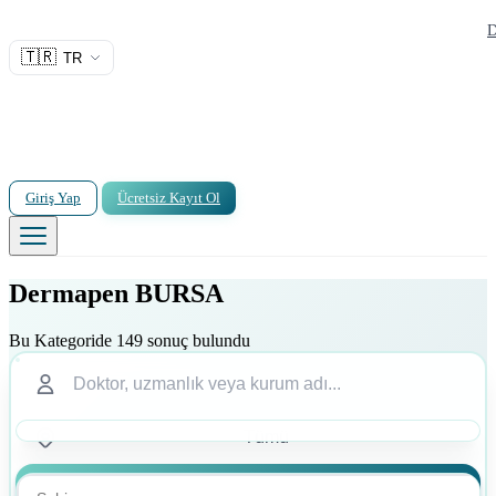
D
🇹🇷
TR
Giriş Yap
Ücretsiz Kayıt Ol
Dermapen BURSA
Bu Kategoride 149 sonuç bulundu
Ara
Ara