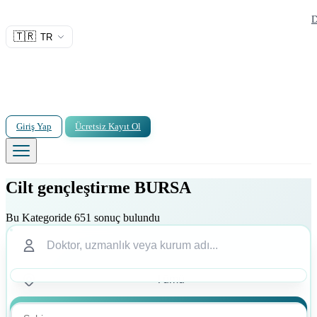
D
🇹🇷
TR
Giriş Yap
Ücretsiz Kayıt Ol
Cilt gençleştirme BURSA
Bu Kategoride 651 sonuç bulundu
Ara
Ara