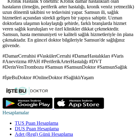
Kronik Hastalık Yönetimi: Kronik damar hastalıkları olan
hastaların (örneğin, periferik arter hastalığı, kronik venöz yetmezlik)
uzun dönemli takibini ve tedavisini yapar. Samsun ili, sağlık
hizmetleri açısından sürekli gelişen bir yapıya sahiptir. Uzman
doktorlara ulaşımın kolaylaştığı şehirde, farklı branşlarda hizmet
veren sağlık kuruluşları ve özel klinikler dikkat çekmektedir.
Samsun, hasta memnuniyeti ve kaliteli sağlık hizmetleriyle ön plana
çıkmaktadır. En güncel doktor bilgileriyle Samsun'de sağlığınız
güvende.
#DamarCerrahisi #VaskülerCerrahi #DamarHastalıkları #Varis
#Anevrizma #PAH #PeriferikArterHastalığı #DVT
#DerinVenTrombozu #Samsun #SamsunDoktor #SamsunSağlık
#İşteBuDoktor #OnlineDoktor #SağlıklıYaşam
Hesaplamalar
TUS Puan Hesaplama
DUS Puan Hesaplama
Adet (Regl) Günü Hesaplama