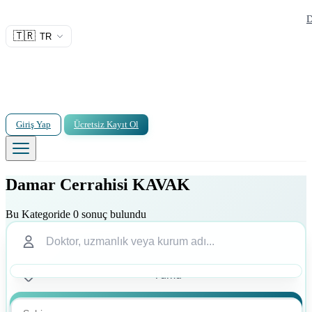
D
🇹🇷
TR
Giriş Yap
Ücretsiz Kayıt Ol
Damar Cerrahisi KAVAK
Bu Kategoride 0 sonuç bulundu
Ara
Ara