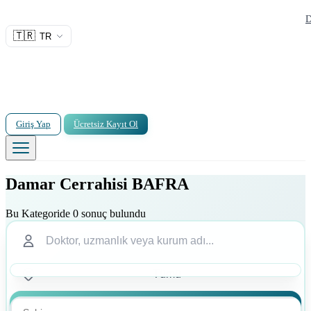
D
🇹🇷
TR
Giriş Yap
Ücretsiz Kayıt Ol
Damar Cerrahisi BAFRA
Bu Kategoride 0 sonuç bulundu
Ara
Ara