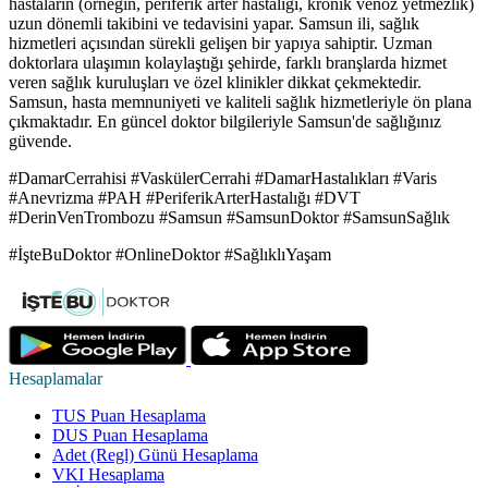
hastaların (örneğin, periferik arter hastalığı, kronik venöz yetmezlik)
uzun dönemli takibini ve tedavisini yapar. Samsun ili, sağlık
hizmetleri açısından sürekli gelişen bir yapıya sahiptir. Uzman
doktorlara ulaşımın kolaylaştığı şehirde, farklı branşlarda hizmet
veren sağlık kuruluşları ve özel klinikler dikkat çekmektedir.
Samsun, hasta memnuniyeti ve kaliteli sağlık hizmetleriyle ön plana
çıkmaktadır. En güncel doktor bilgileriyle Samsun'de sağlığınız
güvende.
#DamarCerrahisi #VaskülerCerrahi #DamarHastalıkları #Varis
#Anevrizma #PAH #PeriferikArterHastalığı #DVT
#DerinVenTrombozu #Samsun #SamsunDoktor #SamsunSağlık
#İşteBuDoktor #OnlineDoktor #SağlıklıYaşam
Hesaplamalar
TUS Puan Hesaplama
DUS Puan Hesaplama
Adet (Regl) Günü Hesaplama
VKI Hesaplama