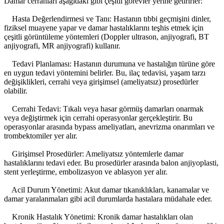
Damar cerrahları aşağıdaki gibi çeşitli görevler yerine getirirler:
Hasta Değerlendirmesi ve Tanı: Hastanın tıbbi geçmişini dinler,
fiziksel muayene yapar ve damar hastalıklarını teşhis etmek için
çeşitli görüntüleme yöntemleri (Doppler ultrason, anjiyografi, BT
anjiyografi, MR anjiyografi) kullanır.
Tedavi Planlaması: Hastanın durumuna ve hastalığın türüne göre
en uygun tedavi yöntemini belirler. Bu, ilaç tedavisi, yaşam tarzı
değişiklikleri, cerrahi veya girişimsel (ameliyatsız) prosedürler
olabilir.
Cerrahi Tedavi: Tıkalı veya hasar görmüş damarları onarmak
veya değiştirmek için cerrahi operasyonlar gerçekleştirir. Bu
operasyonlar arasında bypass ameliyatları, anevrizma onarımları ve
trombektomiler yer alır.
Girişimsel Prosedürler: Ameliyatsız yöntemlerle damar
hastalıklarını tedavi eder. Bu prosedürler arasında balon anjiyoplasti,
stent yerleştirme, embolizasyon ve ablasyon yer alır.
Acil Durum Yönetimi: Akut damar tıkanıklıkları, kanamalar ve
damar yaralanmaları gibi acil durumlarda hastalara müdahale eder.
Kronik Hastalık Yönetimi: Kronik damar hastalıkları olan