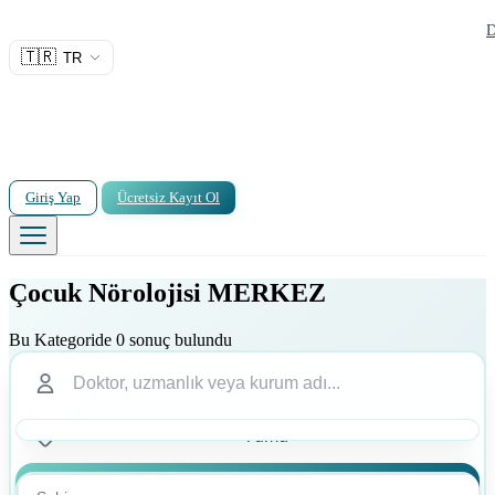
D
🇹🇷
TR
Giriş Yap
Ücretsiz Kayıt Ol
Çocuk Nörolojisi MERKEZ
Bu Kategoride 0 sonuç bulundu
Ara
Ara