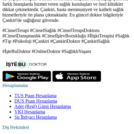
farklı branşlarda hizmet veren sağlık kuruluşları ve özel klinikler
dikkat çekmektedir. Çankiri, hasta memnuniyeti ve kaliteli sağlık
hizmetleriyle ön plana çıkmaktadır. En güncel doktor bilgileriyle
Çankiri'de sağlığınız güvende.
#CinselTerapi #CinselSağlık #CinselTerapiDoktoru
#CinselDanışmanlık #CinselİşlevBozukluğu #İlişkiTerapisi #Sağlık
#Tıp #Psikoloji #Çankiri #ÇankiriDoktor #ÇankiriSağlık
#İşteBuDoktor #OnlineDoktor #SağlıklıYaşam
Hesaplamalar
TUS Puan Hesaplama
DUS Puan Hesaplama
Adet (Regl) Günü Hesaplama
VKI Hesaplama
Su İhtiyacı Hesaplama
Diş Hekimleri