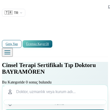
D
🇹🇷
TR
Giriş Yap
Ücretsiz Kayıt Ol
Cinsel Terapi Sertifikalı Tıp Doktoru
BAYRAMÖREN
Bu Kategoride 0 sonuç bulundu