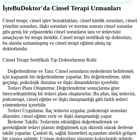
İşteBuDoktor'da Cinsel Terapi Uzmanları
Cinsel terapi, cinsel işlev bozuklukları, cinsel kimlik sorunları, cinsel
yönelim sorunları, ilişki sorunları ve travma sonrası cinsel sorunlar
gibi geniş bir yelpazedeki cinsel sorunların tanı ve tedavisini
amaçlayan bir terapi türüdür. Cinsel terapi sertifikalı tıp doktorları,
bu alanda uzmanlaşmış ve cinsel terapi eğitimi almış tıp
doktorlarıdır.
Cinsel Terapi Sertifikalı Tıp Doktorlarının Rolü:
Değerlendirme ve Tanı: Cinsel sorunların nedenlerini belirlemek
için kapsamlı bir değerlendirme yaparlar. Bu değerlendirme, tıbbi
geçmişi, psikolojik durumu ve ilişki dinamiklerini içerebilir.
Tedavi Planı Oluşturma: Değerlendirme sonuçlarına göre
bireyselleştirilmiş bir tedavi planı oluştururlar. Bu plan, ilaç tedavisi,
psikoterapi, cinsel eğitim ve ilişki danışmanlığı gibi farklı tedavi
yöntemlerini içerebilir.
Tedavi Uygulama: İlaç tedavisi uygular, psikoterapi seansları
düzenler, cinsel eğitim verir ve ilişki danışmanlığı yapar.
İlerleme Takibi: Tedavinin etkinliğini değerlendirmek ve
gerektiğinde tedavi planını değiştirmek için düzenli olarak ilerleme
takibi yaparlar. Çankiri ili, sağlık hizmetleri açısından sürekli gelişen
bir yapıya sahiptir. Uzman doktorlara ulaşımın kolaylaştığı şehirde,