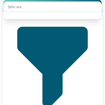
Ara
Ara