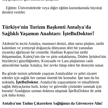
Eğitim: Üniversitelerde veya diğer eğitim kurumlarında biyoloji
dersleri verirler.
Türkiye'nin Turizm Başkenti Antalya'da
!
Sağlıklı Yaşamın Anahtarı: İşteBuDoktor
Akdeniz'in incisi Antalya, masmavi denizi, altın sarısı plajları, tarihi
kalıntıları ve yemyeşil doğasıyla dünyanın dört bir yanından
ziyaretçi ağırlayan bir cennettir. Hadrian Kapısı'nın tarihi
ihtişamından, Kaleiçi'nin dar ve şirin sokaklarına, Düden Şelalesi'nin
büyüleyici güzelliğinden, Konyaaltı ve Lara plajlarının canlı
atmosferine kadar Antalya, her zevke hitap eden bir deneyim sunar.
Bu gözde turizm şehrinde yaşayan Antalyalılar ve şehri ziyaret
edenler için sağlık her zaman önemli bir konudur. İşte tam da bu
noktada,
İşteBuDoktor
, Antalya'da yaşayanların ve misafirlerin
sağlık ihtiyaçlarına hızlı, kolay ve güvenilir çözümler sunmak için
burada! Aradığınız uzman doktora ulaşmak İşteBuDoktor ile artık
çok daha kolay.
Antalya'nın Tadını Çıkarırken Sağlığınızı da Güvenceye Alın!