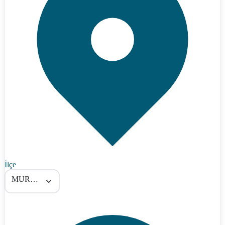
İlçe
MURATPAŞA