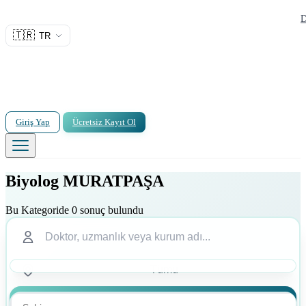
D
🇹🇷
TR
Giriş Yap
Ücretsiz Kayıt Ol
Biyolog MURATPAŞA
Bu Kategoride 0 sonuç bulundu
Ara
Ara