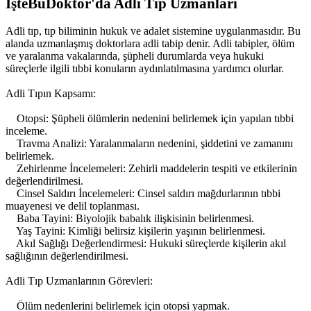
İşteBuDoktor'da Adli Tıp Uzmanları
Adli tıp, tıp biliminin hukuk ve adalet sistemine uygulanmasıdır. Bu
alanda uzmanlaşmış doktorlara adli tabip denir. Adli tabipler, ölüm
ve yaralanma vakalarında, şüpheli durumlarda veya hukuki
süreçlerle ilgili tıbbi konuların aydınlatılmasına yardımcı olurlar.
Adli Tıpın Kapsamı:
Otopsi: Şüpheli ölümlerin nedenini belirlemek için yapılan tıbbi
inceleme.
Travma Analizi: Yaralanmaların nedenini, şiddetini ve zamanını
belirlemek.
Zehirlenme İncelemeleri: Zehirli maddelerin tespiti ve etkilerinin
değerlendirilmesi.
Cinsel Saldırı İncelemeleri: Cinsel saldırı mağdurlarının tıbbi
muayenesi ve delil toplanması.
Baba Tayini: Biyolojik babalık ilişkisinin belirlenmesi.
Yaş Tayini: Kimliği belirsiz kişilerin yaşının belirlenmesi.
Akıl Sağlığı Değerlendirmesi: Hukuki süreçlerde kişilerin akıl
sağlığının değerlendirilmesi.
Adli Tıp Uzmanlarının Görevleri:
Ölüm nedenlerini belirlemek için otopsi yapmak.