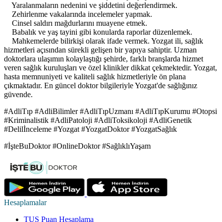
Yaralanmaların nedenini ve şiddetini değerlendirmek.
Zehirlenme vakalarında incelemeler yapmak.
Cinsel saldırı mağdurlarını muayene etmek.
Babalık ve yaş tayini gibi konularda raporlar düzenlemek.
Mahkemelerde bilirkişi olarak ifade vermek. Yozgat ili, sağlık
hizmetleri açısından sürekli gelişen bir yapıya sahiptir. Uzman
doktorlara ulaşımın kolaylaştığı şehirde, farklı branşlarda hizmet
veren sağlık kuruluşları ve özel klinikler dikkat çekmektedir. Yozgat,
hasta memnuniyeti ve kaliteli sağlık hizmetleriyle ön plana
çıkmaktadır. En güncel doktor bilgileriyle Yozgat'de sağlığınız
güvende.
#AdliTıp #AdliBilimler #AdliTıpUzmanı #AdliTıpKurumu #Otopsi
#Kriminalistik #AdliPatoloji #AdliToksikoloji #AdliGenetik
#Delilİnceleme #Yozgat #YozgatDoktor #YozgatSağlık
#İşteBuDoktor #OnlineDoktor #SağlıklıYaşam
Hesaplamalar
TUS Puan Hesaplama