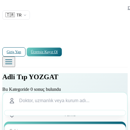
D
🇹🇷
TR
Giriş Yap
Ücretsiz Kayıt Ol
Adli Tıp YOZGAT
Bu Kategoride 0 sonuç bulundu
Ara
Ara